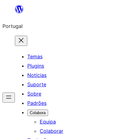
Saltar
para
Portugal
o
conteúdo
Temas
Plugins
Notícias
Suporte
Sobre
Padrões
Colabora
Equipa
Colaborar