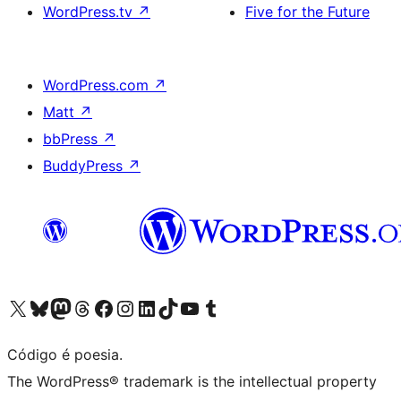
WordPress.tv
↗
Five for the Future
WordPress.com
↗
Matt
↗
bbPress
↗
BuddyPress
↗
Visite a nossa conta X (antigo Twitter)
Visit our Bluesky account
Visit our Mastodon account
Visit our Threads account
Visite a nossa página do Facebook
Visite a nossa conta no Instagram
Visite a nossa conta no LinkedIn
Visit our TikTok account
Visit our YouTube channel
Visit our Tumblr account
Código é poesia.
The WordPress® trademark is the intellectual property