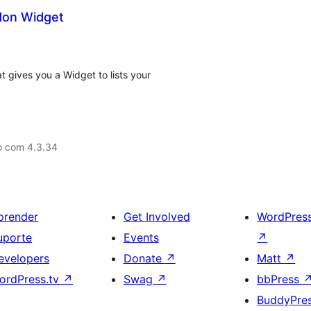
don Widget
t gives you a Widget to lists your
o com 4.3.34
prender
Get Involved
WordPres
uporte
Events
↗
evelopers
Donate
↗
Matt
↗
ordPress.tv
↗
Swag
↗
bbPress
BuddyPre