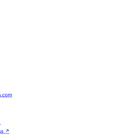
s.com
↗
ss
↗