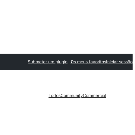
Submeter um plugin
Os meus favoritos
Iniciar sessão
Todos
Community
Commercial