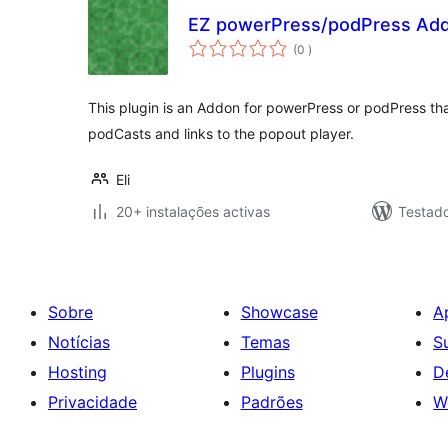
EZ powerPress/podPress Ad
classificações
(0
)
This plugin is an Addon for powerPress or podPress tha
podCasts and links to the popout player.
Eli
20+ instalações activas
Testad
Sobre
Showcase
A
Notícias
Temas
S
Hosting
Plugins
D
Privacidade
Padrões
W