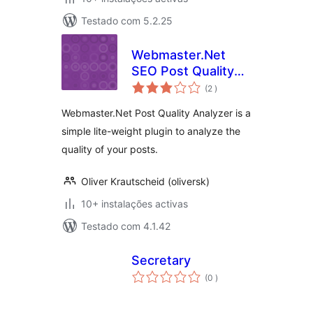
Testado com 5.2.25
Webmaster.Net
SEO Post Quality
classificações
Analyzer – Quickly
(2
)
Find Low Quality
Webmaster.Net Post Quality Analyzer is a
Posts
simple lite-weight plugin to analyze the
quality of your posts.
Oliver Krautscheid (oliversk)
10+ instalações activas
Testado com 4.1.42
Secretary
classificações
(0
)