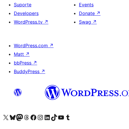
Suporte
Events
Developers
Donate
↗
WordPress.tv
↗
Swag
↗
WordPress.com
↗
Matt
↗
bbPress
↗
BuddyPress
↗
Visite a nossa conta X (antigo Twitter)
Visit our Bluesky account
Visit our Mastodon account
Visit our Threads account
Visite a nossa página do Facebook
Visite a nossa conta no Instagram
Visite a nossa conta no LinkedIn
Visit our TikTok account
Visit our YouTube channel
Visit our Tumblr account