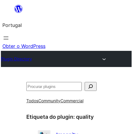
Saltar
para
Portugal
o
conteúdo
Obter o WordPress
Plugin Directory
Pesquisar
Todos
Community
Commercial
Etiqueta do plugin:
quality