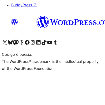
BuddyPress
↗
Visite a nossa conta X (antigo Twitter)
Visit our Bluesky account
Visit our Mastodon account
Visit our Threads account
Visite a nossa página do Facebook
Visite a nossa conta no Instagram
Visite a nossa conta no LinkedIn
Visit our TikTok account
Visit our YouTube channel
Visit our Tumblr account
Código é poesia.
The WordPress® trademark is the intellectual property
of the WordPress Foundation.