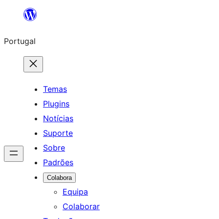
Saltar
para
Portugal
o
conteúdo
Temas
Plugins
Notícias
Suporte
Sobre
Padrões
Colabora
Equipa
Colaborar