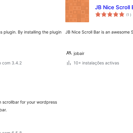
JB Nice Scroll 
c
(1
)
plugin. By installing the plugin
JB Nice Scroll Bar is an awesome S
jobair
o com 3.4.2
10+ instalações activas
 scrollbar for your wordpress
bar.
o com 6.5.8