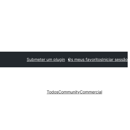
Submeter um plugin
Os meus favoritos
Iniciar sessão
Todos
Community
Commercial