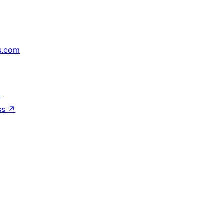
s.com
↗
ss
↗