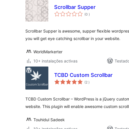
Scrollbar Supper
classificações
(0
)
Scrollbar Supper is awesome, supper flexible wordpress 
you will get eye catching scrollbar in your website.
WorldMarkerter
10+ instalações activas
Testad
TCBD Custom Scrollbar
classificações
(2
)
TCBD Custom Scrollbar – WordPress is a jQuery custom
website. This plugin will enable awesome custom scroll
Touhidul Sadeek
10+ instalações activas
Testad