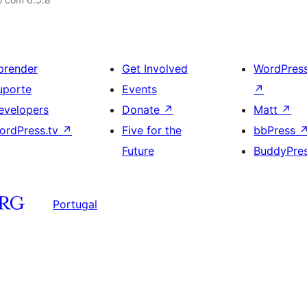
prender
Get Involved
WordPres
uporte
Events
↗
evelopers
Donate
↗
Matt
↗
ordPress.tv
↗
Five for the
bbPress
Future
BuddyPre
Portugal