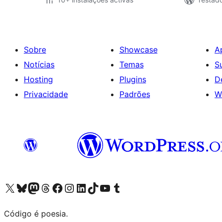
Sobre
Showcase
A
Notícias
Temas
S
Hosting
Plugins
D
Privacidade
Padrões
W
Visite a nossa conta X (antigo Twitter)
Visit our Bluesky account
Visit our Mastodon account
Visit our Threads account
Visite a nossa página do Facebook
Visite a nossa conta no Instagram
Visite a nossa conta no LinkedIn
Visit our TikTok account
Visit our YouTube channel
Visit our Tumblr account
Código é poesia.