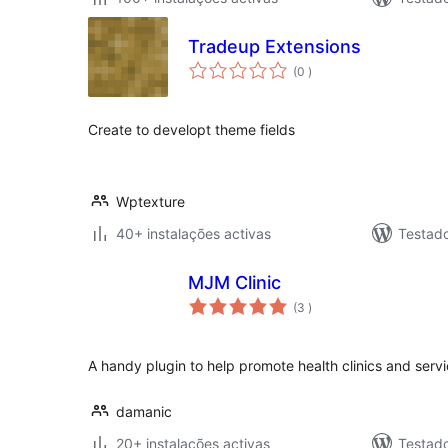
Tradeup Extensions
classificações
(0
)
Create to developt theme fields
Wptexture
40+ instalações activas
Testad
MJM Clinic
classificações
(3
)
A handy plugin to help promote health clinics and ser
damanic
20+ instalações activas
Testad