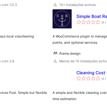
o com 7.0.3
10+ instalações activas
Simple Boat Re
c
(0
)
ays local volunteering
A WooCommerce plugin to manage a
points, and optional services.
iframe.design
o com 2.8
Menos de 10 instalações activ
Cleaning Cost
c
(0
)
vices Post. Simple but flexible.
A simple and flexible cleaning cos
time estimation.