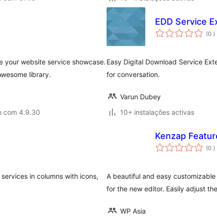
EDD Service E
c
(0
)
age your website service showcase.
Easy Digital Download Service Ex
Awesome library.
for conversation.
Varun Dubey
o com 4.9.30
10+ instalações activas
Kenzap Featur
c
(0
)
services in columns with icons,
A beautiful and easy customizable 
for the new editor. Easily adjust t
WP Asia