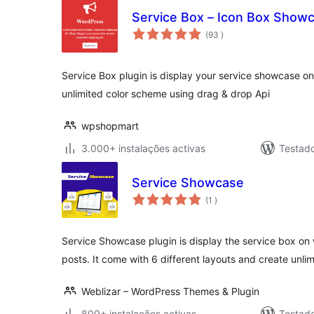
Service Box – Icon Box Show
classificações
(93
)
Service Box plugin is display your service showcase o
unlimited color scheme using drag & drop Api
wpshopmart
3.000+ instalações activas
Testad
Service Showcase
classificações
(1
)
Service Showcase plugin is display the service box o
posts. It come with 6 different layouts and create unli
Weblizar – WordPress Themes & Plugin
800+ instalações activas
Testad