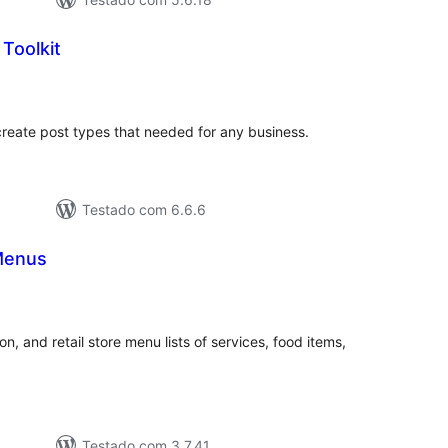
 Toolkit
lassificações
 create post types that needed for any business.
Testado com 6.6.6
 Menus
lassificações
, and retail store menu lists of services, food items,
Testado com 3.7.41