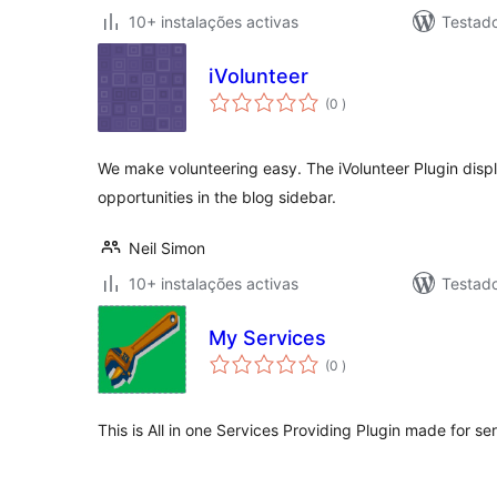
10+ instalações activas
Testad
iVolunteer
classificações
(0
)
We make volunteering easy. The iVolunteer Plugin displ
opportunities in the blog sidebar.
Neil Simon
10+ instalações activas
Testad
My Services
classificações
(0
)
This is All in one Services Providing Plugin made for ser