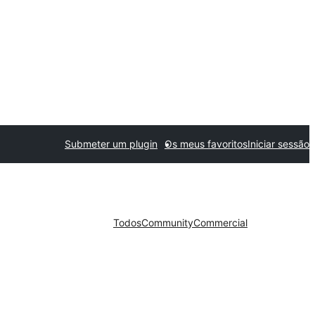
Submeter um plugin
Os meus favoritos
Iniciar sessão
Todos
Community
Commercial