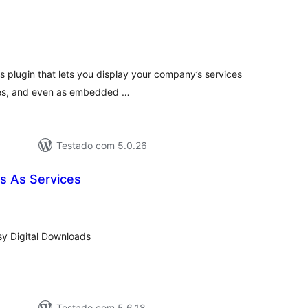
lassificações
ss plugin that lets you display your company’s services
ages, and even as embedded …
Testado com 5.0.26
 As Services
lassificações
sy Digital Downloads
Testado com 5.6.18