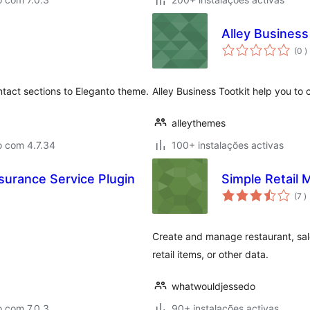
Alley Business
c
(0
)
ntact sections to Eleganto theme.
Alley Business Tootkit help you to
alleythemes
o com 4.7.34
100+ instalações activas
urance Service Plugin
Simple Retail
c
(7
)
Create and manage restaurant, salon
retail items, or other data.
whatwouldjessedo
o com 7.0.3
90+ instalações activas