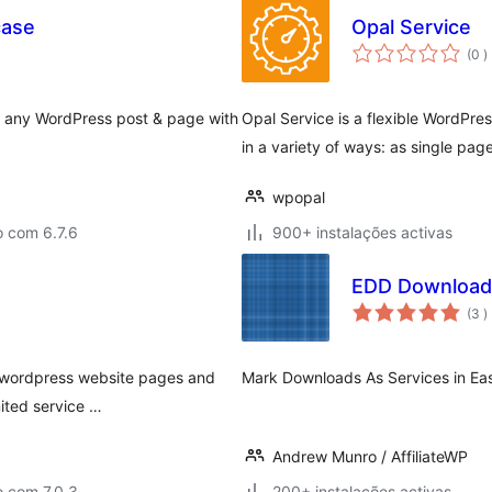
case
Opal Service
c
(0
)
n any WordPress post & page with
Opal Service is a flexible WordPre
in a variety of ways: as single p
wpopal
o com 6.7.6
900+ instalações activas
EDD Downloads
c
(3
)
n wordpress website pages and
Mark Downloads As Services in Ea
mited service …
Andrew Munro / AffiliateWP
o com 7.0.3
200+ instalações activas