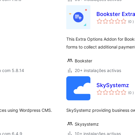
Bookster Extr
c
(0
)
This Extra Options Addon for Books
forms to collect additional paymen
Bookster
o com 5.8.14
20+ instalações activas
SkySystemz
c
(0
)
vices using Wordpress CMS.
SkySystemz providing business ow
Skysystemz
o com 6.4.9
10+ instalações activas