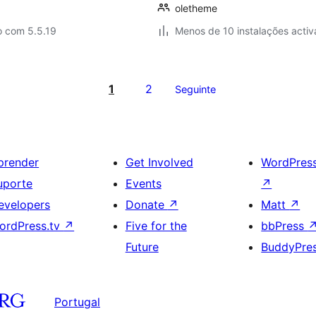
oletheme
o com 5.5.19
Menos de 10 instalações activ
1
2
Seguinte
prender
Get Involved
WordPres
uporte
Events
↗
evelopers
Donate
↗
Matt
↗
ordPress.tv
↗
Five for the
bbPress
Future
BuddyPre
Portugal