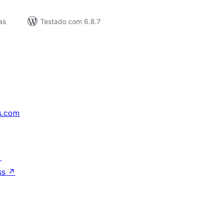
as
Testado com 6.8.7
s.com
↗
ss
↗