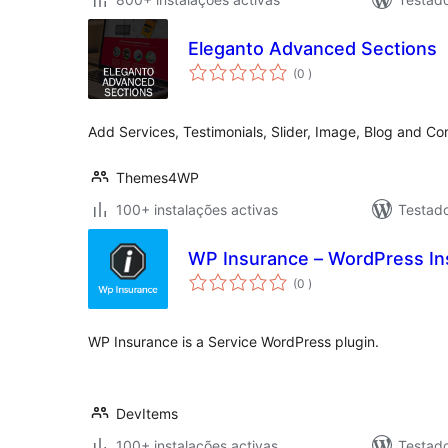
Eleganto Advanced Sections
classificações
(0
)
Add Services, Testimonials, Slider, Image, Blog and Co
Themes4WP
100+ instalações activas
Testad
WP Insurance – WordPress Ins
classificações
(0
)
WP Insurance is a Service WordPress plugin.
DevItems
100+ instalações activas
Testad