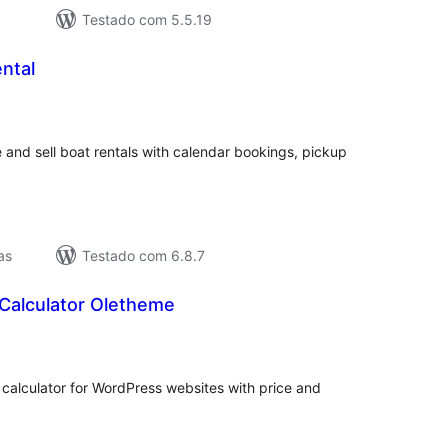
Testado com 5.5.19
ntal
lassificações
nd sell boat rentals with calendar bookings, pickup
as
Testado com 6.8.7
 Calculator Oletheme
lassificações
t calculator for WordPress websites with price and