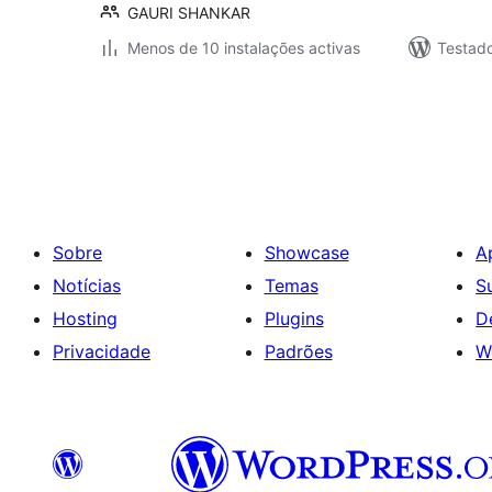
GAURI SHANKAR
Menos de 10 instalações activas
Testad
Paginação
dos
conteúdos
Sobre
Showcase
A
Notícias
Temas
S
Hosting
Plugins
D
Privacidade
Padrões
W