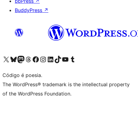
bbPress
↗
BuddyPress
↗
Visite a nossa conta X (antigo Twitter)
Visit our Bluesky account
Visit our Mastodon account
Visit our Threads account
Visite a nossa página do Facebook
Visite a nossa conta no Instagram
Visite a nossa conta no LinkedIn
Visit our TikTok account
Visit our YouTube channel
Visit our Tumblr account
Código é poesia.
The WordPress® trademark is the intellectual property
of the WordPress Foundation.