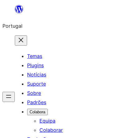
Saltar
para
Portugal
o
conteúdo
Temas
Plugins
Notícias
Suporte
Sobre
Padrões
Colabora
Equipa
Colaborar