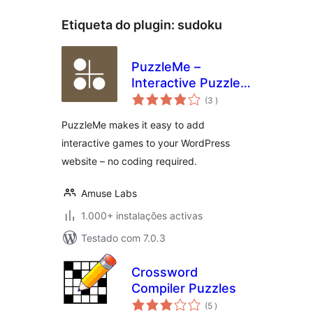
Etiqueta do plugin:
sudoku
PuzzleMe –
Interactive Puzzles
classificações
for WordPress –
(3
)
Easily publish
PuzzleMe makes it easy to add
crosswords,
interactive games to your WordPress
quizzes, word
website – no coding required.
searches and more
Amuse Labs
1.000+ instalações activas
Testado com 7.0.3
Crossword
Compiler Puzzles
classificações
(5
)