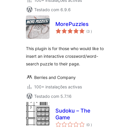
100+ instalações activas
Testado com 6.9.6
MorePuzzles
classificações
(3
)
This plugin is for those who would like to
insert an interactive crossword/word-
search puzzle to their page.
Berries and Company
100+ instalações activas
Testado com 5.7.16
Sudoku – The
Game
classificações
(0
)