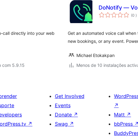
DoNotify — Vo
c
(0
)
-call directly into your web
Get an automated voice call when 
new bookings, or any event. Powe
Michael Etokakpan
o com 5.9.15
Menos de 10 instalações activ
prender
Get Involved
WordPres
uporte
Events
↗
evelopers
Donate
↗
Matt
↗
ordPress.tv
↗
Swag
↗
bbPress
BuddyPre