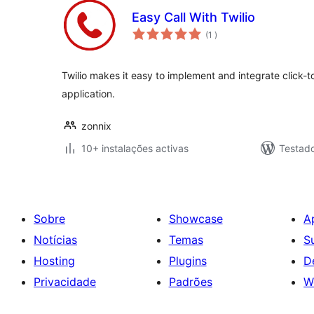
Easy Call With Twilio
classificações
(1
)
Twilio makes it easy to implement and integrate click-to
application.
zonnix
10+ instalações activas
Testad
Sobre
Showcase
A
Notícias
Temas
S
Hosting
Plugins
D
Privacidade
Padrões
W