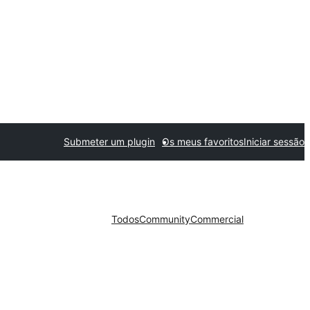
Submeter um plugin
Os meus favoritos
Iniciar sessão
Todos
Community
Commercial