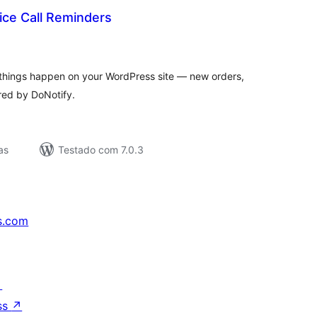
ice Call Reminders
lassificações
things happen on your WordPress site — new orders,
red by DoNotify.
as
Testado com 7.0.3
s.com
↗
ss
↗