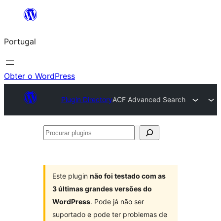
Saltar
para
Portugal
o
conteúdo
Obter o WordPress
Plugin Directory
ACF Advanced Search
Procurar
plugins
Este plugin
não foi testado com as
3 últimas grandes versões do
WordPress
. Pode já não ser
suportado e pode ter problemas de