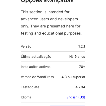
Opções avançadas
This section is intended for
advanced users and developers
only. They are presented here for
testing and educational purposes.
Metadados
Versão
1.2.1
Última actualização
Há
9 anos
Instalações activas
70+
Versão do WordPress
4.3 ou superior
Testado até
4.7.34
Idioma
English (US)