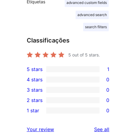
Etiquetas
advanced custom fields
advanced search
search filters
Classificações
5
out of 5 stars.
5 stars
1
1
4 stars
0
5-
0
3 stars
0
star
4-
0
2 stars
0
review
star
3-
0
1 star
0
reviews
star
2-
0
reviews
star
1-
reviews
Your review
See all
reviews
star