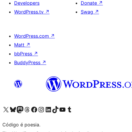
Developers
Donate
↗
WordPress.tv
↗
Swag
↗
WordPress.com
↗
Matt
↗
bbPress
↗
BuddyPress
↗
Visite a nossa conta X (antigo Twitter)
Visit our Bluesky account
Visit our Mastodon account
Visit our Threads account
Visite a nossa página do Facebook
Visite a nossa conta no Instagram
Visite a nossa conta no LinkedIn
Visit our TikTok account
Visit our YouTube channel
Visit our Tumblr account
Código é poesia.