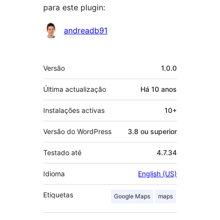
para este plugin:
Contribuidores
andreadb91
Metadados
Versão
1.0.0
Última actualização
Há
10 anos
Instalações activas
10+
Versão do WordPress
3.8 ou superior
Testado até
4.7.34
Idioma
English (US)
Etiquetas
Google Maps
maps