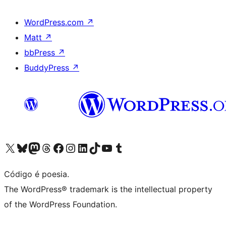
WordPress.com
↗
Matt
↗
bbPress
↗
BuddyPress
↗
Visite a nossa conta X (antigo Twitter)
Visit our Bluesky account
Visit our Mastodon account
Visit our Threads account
Visite a nossa página do Facebook
Visite a nossa conta no Instagram
Visite a nossa conta no LinkedIn
Visit our TikTok account
Visit our YouTube channel
Visit our Tumblr account
Código é poesia.
The WordPress® trademark is the intellectual property
of the WordPress Foundation.