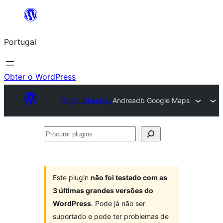
Saltar
para
Portugal
o
conteúdo
Obter o WordPress
Plugin Directory
Andreadb Google Maps
Procurar
plugins
Este plugin
não foi testado com as
3 últimas grandes versões do
WordPress
. Pode já não ser
suportado e pode ter problemas de