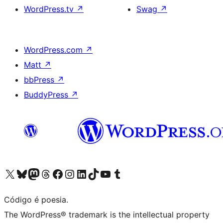
WordPress.tv
↗
Swag
↗
WordPress.com
↗
Matt
↗
bbPress
↗
BuddyPress
↗
Visite a nossa conta X (antigo Twitter)
Visit our Bluesky account
Visit our Mastodon account
Visit our Threads account
Visite a nossa página do Facebook
Visite a nossa conta no Instagram
Visite a nossa conta no LinkedIn
Visit our TikTok account
Visit our YouTube channel
Visit our Tumblr account
Código é poesia.
The WordPress® trademark is the intellectual property