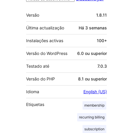
Metadados
Versão
1.8.11
Última actualização
Há
3 semanas
Instalações activas
100+
Versão do WordPress
6.0 ou superior
Testado até
7.0.3
Versão do PHP
8.1 ou superior
Idioma
English (US)
Etiquetas
membership
recurring billing
subscription