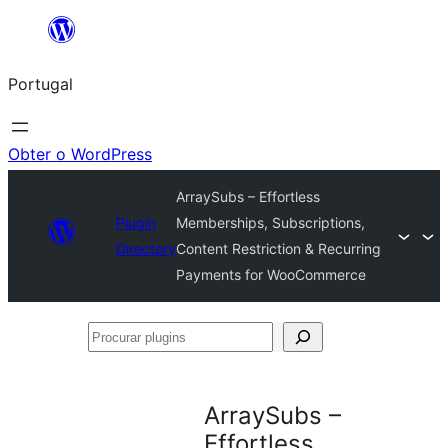
Saltar
para
Portugal
o
conteúdo
Obter o WordPress
ArraySubs – Effortless
Plugin
Memberships, Subscriptions,
Directory
Content Restriction & Recurring
Payments for WooCommerce
Procurar
plugins
ArraySubs –
Effortless