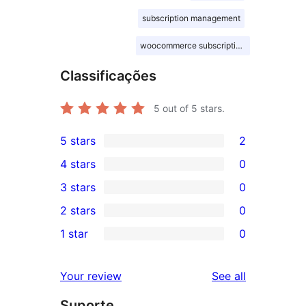
subscription management
woocommerce subscriptions
Classificações
5
out of 5 stars.
5 stars
2
2
4 stars
0
5-
0
3 stars
0
star
4-
0
2 stars
0
reviews
star
3-
0
1 star
0
reviews
star
2-
0
reviews
star
1-
reviews
Your review
See all
reviews
star
Suporte
reviews