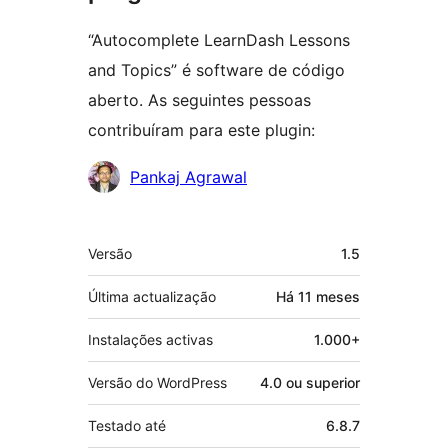
“Autocomplete LearnDash Lessons
and Topics” é software de código
aberto. As seguintes pessoas
contribuíram para este plugin:
Contribuidores
Pankaj Agrawal
Metadados
Versão
1.5
Última actualização
Há
11 meses
Instalações activas
1.000+
Versão do WordPress
4.0 ou superior
Testado até
6.8.7