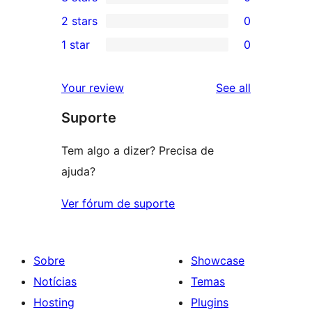
star
4-
0
2 stars
0
reviews
star
3-
0
1 star
0
reviews
star
2-
0
reviews
star
1-
reviews
Your review
See all
reviews
star
Suporte
reviews
Tem algo a dizer? Precisa de
ajuda?
Ver fórum de suporte
Sobre
Showcase
Notícias
Temas
Hosting
Plugins