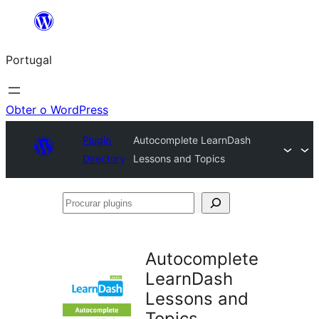
Saltar
para
Portugal
o
conteúdo
Obter o WordPress
Plugin
Autocomplete LearnDash
Directory
Lessons and Topics
Procurar
plugins
Autocomplete
LearnDash
Lessons and
Topics