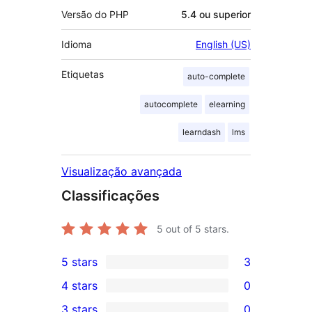
Versão do PHP
5.4 ou superior
Idioma
English (US)
Etiquetas
auto-complete
autocomplete
elearning
learndash
lms
Visualização avançada
Classificações
5
out of 5 stars.
5 stars
3
3
4 stars
0
5-
0
3 stars
0