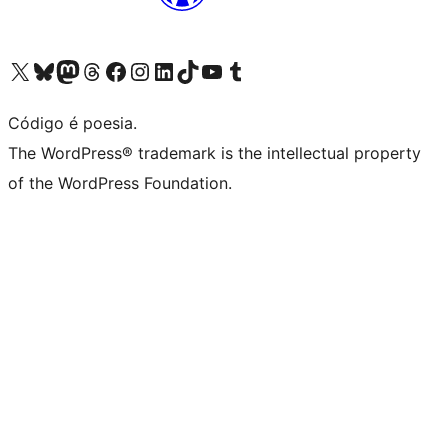
Visite a nossa conta X (antigo Twitter)
Visit our Bluesky account
Visit our Mastodon account
Visit our Threads account
Visite a nossa página do Facebook
Visite a nossa conta no Instagram
Visite a nossa conta no LinkedIn
Visit our TikTok account
Visit our YouTube channel
Visit our Tumblr account
Código é poesia.
The WordPress® trademark is the intellectual property
of the WordPress Foundation.