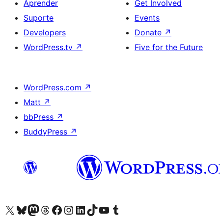
Aprender
Get Involved
Suporte
Events
Developers
Donate
↗
WordPress.tv
↗
Five for the Future
WordPress.com
↗
Matt
↗
bbPress
↗
BuddyPress
↗
Visite a nossa conta X (antigo Twitter)
Visit our Bluesky account
Visit our Mastodon account
Visit our Threads account
Visite a nossa página do Facebook
Visite a nossa conta no Instagram
Visite a nossa conta no LinkedIn
Visit our TikTok account
Visit our YouTube channel
Visit our Tumblr account