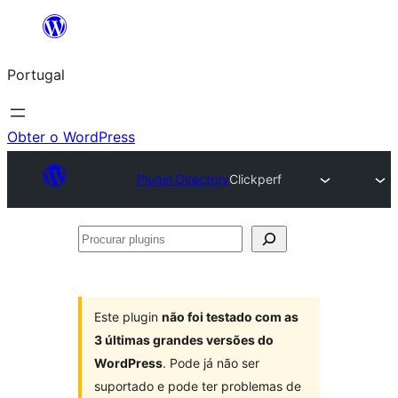
Saltar
para
Portugal
o
conteúdo
Obter o WordPress
Plugin Directory
Clickperf
Procurar
plugins
Este plugin
não foi testado com as
3 últimas grandes versões do
WordPress
. Pode já não ser
suportado e pode ter problemas de