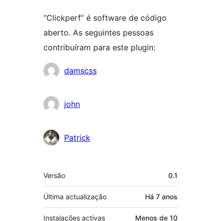
“Clickperf” é software de código
aberto. As seguintes pessoas
contribuíram para este plugin:
Contribuidores
damscss
john
Patrick
Metadados
Versão
0.1
Última actualização
Há
7 anos
Instalações activas
Menos de 10