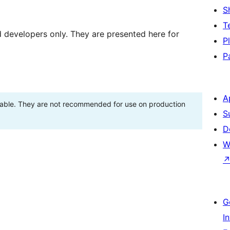
S
T
d developers only. They are presented here for
P
P
A
stable. They are not recommended for use on production
S
D
W
G
I