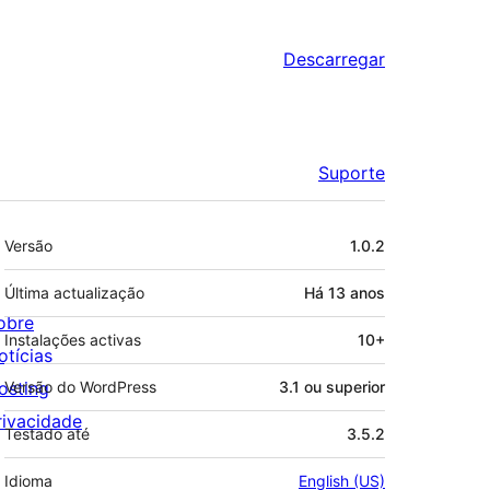
Descarregar
Suporte
Metadados
Versão
1.0.2
Última actualização
Há
13 anos
obre
Instalações activas
10+
otícias
osting
Versão do WordPress
3.1 ou superior
rivacidade
Testado até
3.5.2
Idioma
English (US)