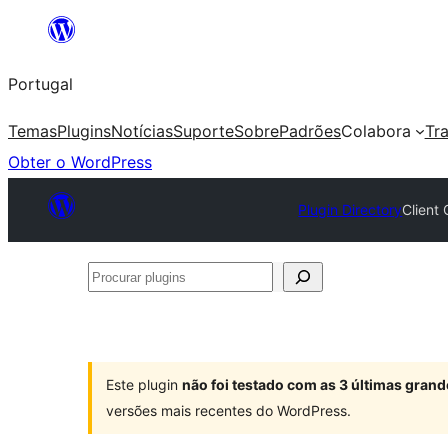
Saltar
para
Portugal
o
conteúdo
Temas
Plugins
Notícias
Suporte
Sobre
Padrões
Colabora
Tr
Obter o WordPress
Plugin Directory
Client 
Procurar
plugins
Este plugin
não foi testado com as 3 últimas gra
versões mais recentes do WordPress.