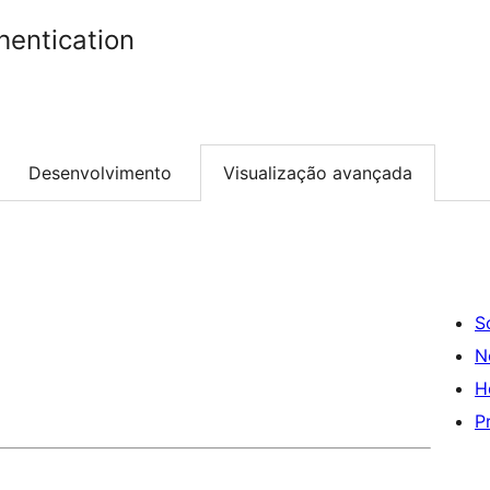
thentication
Desenvolvimento
Visualização avançada
S
N
H
P