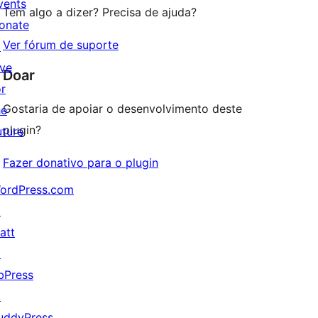
vents
Tem algo a dizer? Precisa de ajuda?
onate
Ver fórum de suporte
↗
ive
Doar
or
Gostaria de apoiar o desenvolvimento deste
he
plugin?
uture
Fazer donativo para o plugin
ordPress.com
↗
att
↗
bPress
↗
uddyPress