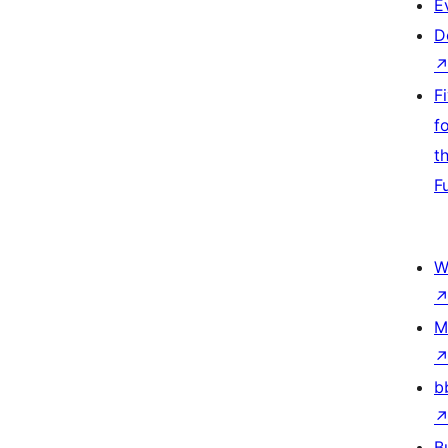
E
D
F
f
t
F
W
M
b
B