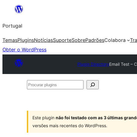
Saltar
para
Portugal
o
conteúdo
Temas
Plugins
Notícias
Suporte
Sobre
Padrões
Colabora
Tr
Obter o WordPress
Plugin Directory
Email Test – C
Procurar
plugins
Este plugin
não foi testado com as 3 últimas gra
versões mais recentes do WordPress.