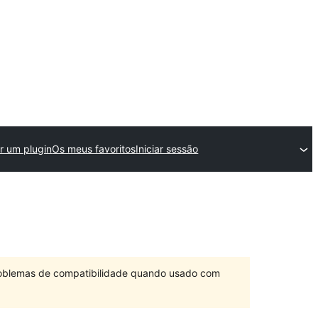
 um plugin
Os meus favoritos
Iniciar sessão
problemas de compatibilidade quando usado com