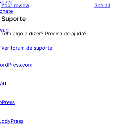
vents
reviews
Your review
See all
reviews
star
onate
Suporte
reviews
↗
wag
Tem algo a dizer? Precisa de ajuda?
↗
Ver fórum de suporte
ordPress.com
↗
att
↗
bPress
↗
uddyPress
↗