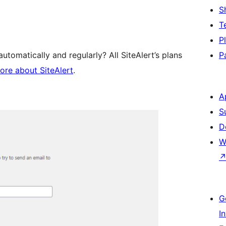
S
T
P
automatically and regularly? All SiteAlert’s plans
P
ore about SiteAlert
.
A
S
D
W
G
I