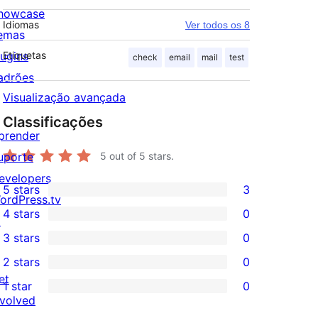
howcase
Idiomas
Ver todos os 8
emas
lugins
Etiquetas
check
email
mail
test
adrões
Visualização avançada
Classificações
prender
uporte
5
out of 5 stars.
evelopers
5 stars
3
3
ordPress.tv
4 stars
0
5-
↗
0
3 stars
0
star
4-
0
2 stars
0
reviews
star
3-
0
et
1 star
0
reviews
star
2-
0
nvolved
reviews
star
1-