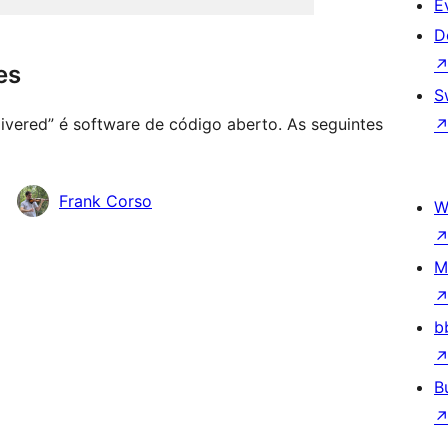
E
D
es
S
elivered” é software de código aberto. As seguintes
Frank Corso
W
M
b
B