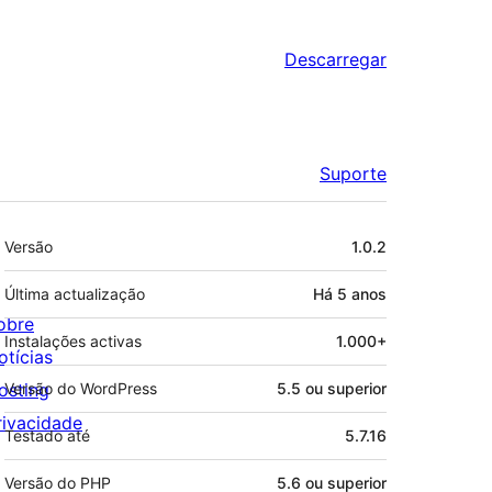
Descarregar
Suporte
Metadados
Versão
1.0.2
Última actualização
Há
5 anos
obre
Instalações activas
1.000+
otícias
osting
Versão do WordPress
5.5 ou superior
rivacidade
Testado até
5.7.16
Versão do PHP
5.6 ou superior