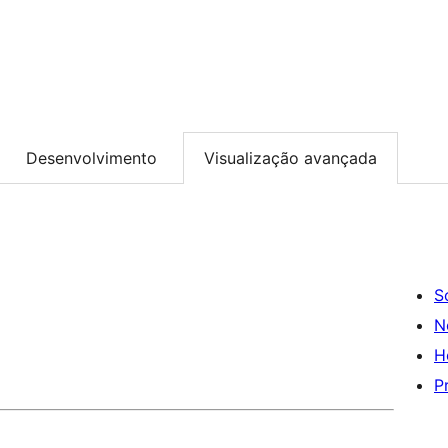
Desenvolvimento
Visualização avançada
S
N
H
P