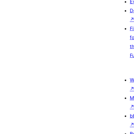
E
D
F
f
t
F
W
M
b
B