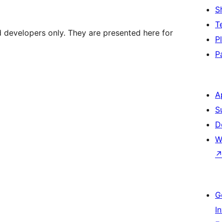
S
T
d developers only. They are presented here for
P
P
A
S
D
W
G
I