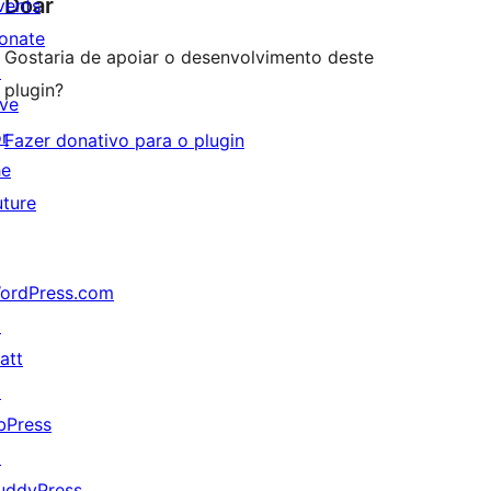
Doar
vents
onate
Gostaria de apoiar o desenvolvimento deste
↗
plugin?
ive
or
Fazer donativo para o plugin
he
uture
ordPress.com
↗
att
↗
bPress
↗
uddyPress