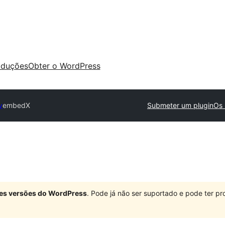
aduções
Obter o WordPress
y
embedX
Submeter um plugin
Os 
ndes versões do WordPress
. Pode já não ser suportado e pode ter 