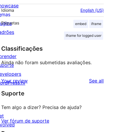
howcase
Idioma
English (US)
emas
lugins
Etiquetas
embed
iframe
adrões
iframe for logged user
Classificações
prender
Ainda não foram submetidas avaliações.
uporte
evelopers
reviews
Your review
See all
ordPress.tv
↗
Suporte
Tem algo a dizer? Precisa de ajuda?
et
Ver fórum de suporte
nvolved