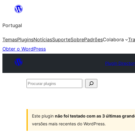
Saltar
para
Portugal
o
conteúdo
Temas
Plugins
Notícias
Suporte
Sobre
Padrões
Colabora
Tr
Obter o WordPress
Plugin Director
Procurar
plugins
Este plugin
não foi testado com as 3 últimas gra
versões mais recentes do WordPress.