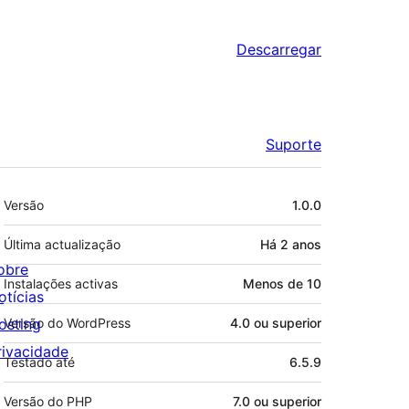
Descarregar
Suporte
Metadados
Versão
1.0.0
Última actualização
Há
2 anos
obre
Instalações activas
Menos de 10
otícias
osting
Versão do WordPress
4.0 ou superior
rivacidade
Testado até
6.5.9
Versão do PHP
7.0 ou superior