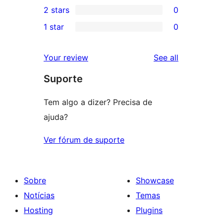
2 stars
0
reviews
star
3-
0
1 star
0
reviews
star
2-
0
reviews
star
1-
reviews
Your review
See all
reviews
star
Suporte
reviews
Tem algo a dizer? Precisa de
ajuda?
Ver fórum de suporte
Sobre
Showcase
Notícias
Temas
Hosting
Plugins