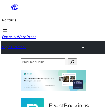
Saltar
para
Portugal
o
conteúdo
Obter o WordPress
Plugin Directory
Procurar
plugins
EventBookings