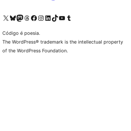
Visite a nossa conta X (antigo Twitter)
Visit our Bluesky account
Visit our Mastodon account
Visit our Threads account
Visite a nossa página do Facebook
Visite a nossa conta no Instagram
Visite a nossa conta no LinkedIn
Visit our TikTok account
Visit our YouTube channel
Visit our Tumblr account
Código é poesia.
The WordPress® trademark is the intellectual property
of the WordPress Foundation.