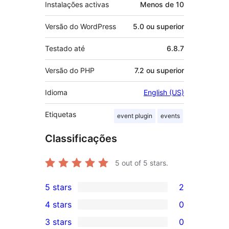
Instalações activas
Menos de 10
Versão do WordPress
5.0 ou superior
Testado até
6.8.7
Versão do PHP
7.2 ou superior
Idioma
English (US)
Etiquetas
event plugin
events
Classificações
5
out of 5 stars.
5 stars
2
2
4 stars
0
5-
0
3 stars
0
star
4-
0