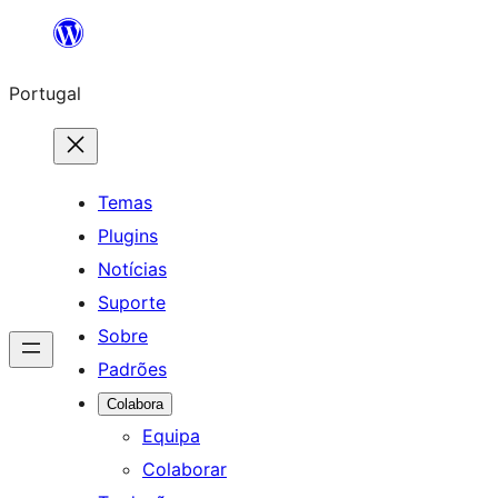
Saltar
para
Portugal
o
conteúdo
Temas
Plugins
Notícias
Suporte
Sobre
Padrões
Colabora
Equipa
Colaborar