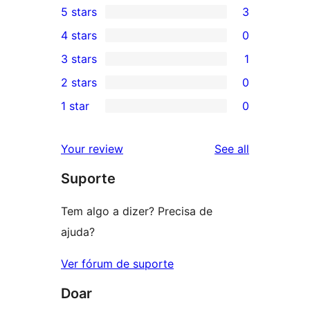
5 stars
3
3
4 stars
0
5-
0
3 stars
1
star
4-
1
2 stars
0
reviews
star
3-
0
1 star
0
reviews
star
2-
0
review
star
1-
reviews
Your review
See all
reviews
star
Suporte
reviews
Tem algo a dizer? Precisa de
ajuda?
Ver fórum de suporte
Doar