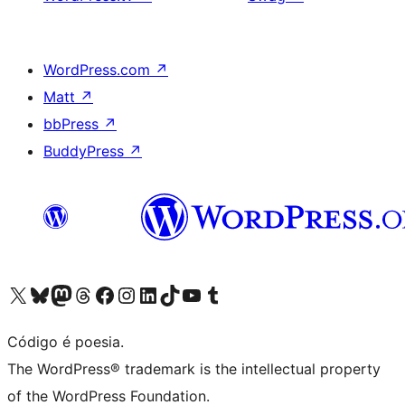
WordPress.com
↗
Matt
↗
bbPress
↗
BuddyPress
↗
Visite a nossa conta X (antigo Twitter)
Visit our Bluesky account
Visit our Mastodon account
Visit our Threads account
Visite a nossa página do Facebook
Visite a nossa conta no Instagram
Visite a nossa conta no LinkedIn
Visit our TikTok account
Visit our YouTube channel
Visit our Tumblr account
Código é poesia.
The WordPress® trademark is the intellectual property
of the WordPress Foundation.