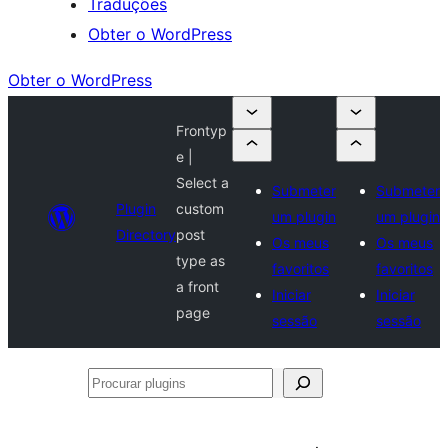
Traduções
Obter o WordPress
Obter o WordPress
Frontyp
e |
Select a
Submeter
Submeter
Plugin
custom
um plugin
um plugin
Directory
post
Os meus
Os meus
type as
favoritos
favoritos
a front
Iniciar
Iniciar
page
sessão
sessão
Procurar
plugins