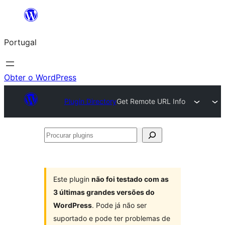
Saltar
para
Portugal
o
conteúdo
Obter o WordPress
Plugin Directory
Get Remote URL Info
Procurar
plugins
Este plugin
não foi testado com as
3 últimas grandes versões do
WordPress
. Pode já não ser
suportado e pode ter problemas de