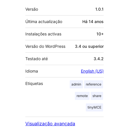
Metadados
Versão
1.0.1
Última actualização
Há
14 anos
Instalações activas
10+
Versão do WordPress
3.4 ou superior
Testado até
3.4.2
Idioma
English (US)
Etiquetas
admin
reference
remote
share
tinyMCE
Visualização avançada