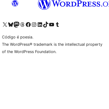
Visite a nossa conta X (antigo Twitter)
Visit our Bluesky account
Visit our Mastodon account
Visit our Threads account
Visite a nossa página do Facebook
Visite a nossa conta no Instagram
Visite a nossa conta no LinkedIn
Visit our TikTok account
Visit our YouTube channel
Visit our Tumblr account
Código é poesia.
The WordPress® trademark is the intellectual property
of the WordPress Foundation.