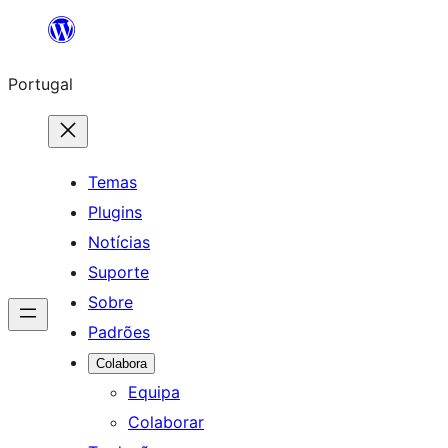
Saltar
para
Portugal
o
conteúdo
Temas
Plugins
Notícias
Suporte
Sobre
Padrões
Colabora
Equipa
Colaborar