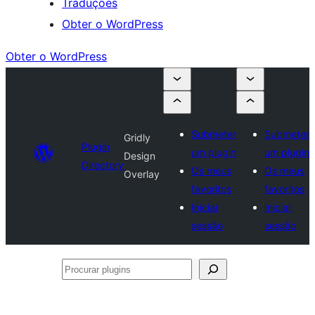
Traduções
Obter o WordPress
Obter o WordPress
Submeter
Submeter
Gridly
Plugin
um plugin
um plugin
Design
Directory
Os meus
Os meus
Overlay
favoritos
favoritos
Iniciar
Iniciar
sessão
sessão
Procurar
plugins