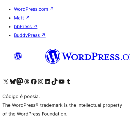
WordPress.com
↗
Matt
↗
bbPress
↗
BuddyPress
↗
Visite a nossa conta X (antigo Twitter)
Visit our Bluesky account
Visit our Mastodon account
Visit our Threads account
Visite a nossa página do Facebook
Visite a nossa conta no Instagram
Visite a nossa conta no LinkedIn
Visit our TikTok account
Visit our YouTube channel
Visit our Tumblr account
Código é poesia.
The WordPress® trademark is the intellectual property
of the WordPress Foundation.