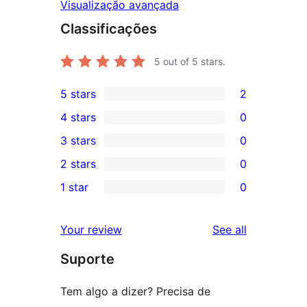
Visualização avançada
Classificações
5
out of 5 stars.
5 stars
2
2
4 stars
0
5-
0
3 stars
0
star
4-
0
2 stars
0
reviews
star
3-
0
1 star
0
reviews
star
2-
0
reviews
star
1-
reviews
Your review
See all
reviews
star
Suporte
reviews
Tem algo a dizer? Precisa de