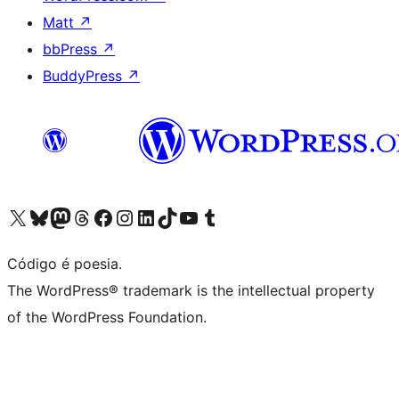
Matt
↗
bbPress
↗
BuddyPress
↗
Visite a nossa conta X (antigo Twitter)
Visit our Bluesky account
Visit our Mastodon account
Visit our Threads account
Visite a nossa página do Facebook
Visite a nossa conta no Instagram
Visite a nossa conta no LinkedIn
Visit our TikTok account
Visit our YouTube channel
Visit our Tumblr account
Código é poesia.
The WordPress® trademark is the intellectual property
of the WordPress Foundation.