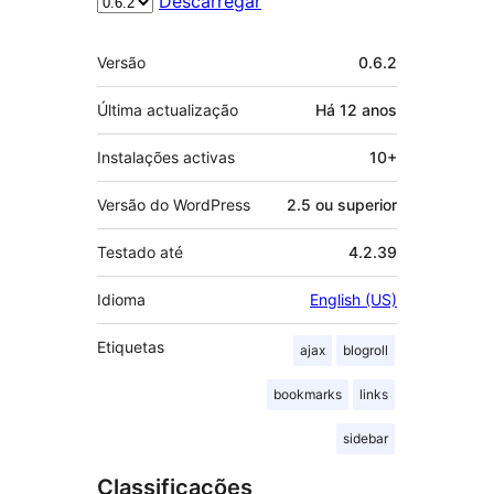
Descarregar
Metadados
Versão
0.6.2
Última actualização
Há
12 anos
Instalações activas
10+
Versão do WordPress
2.5 ou superior
Testado até
4.2.39
Idioma
English (US)
Etiquetas
ajax
blogroll
bookmarks
links
sidebar
Classificações