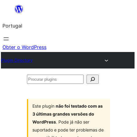
Saltar
para
Portugal
o
conteúdo
Obter o WordPress
Plugin Directory
Procurar
plugins
Este plugin
não foi testado com as
3 últimas grandes versões do
WordPress
. Pode já não ser
suportado e pode ter problemas de