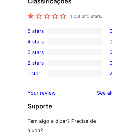
Classificações
1
out of 5 stars.
5 stars
0
0
4 stars
0
5-
0
3 stars
0
star
4-
0
2 stars
0
reviews
star
3-
0
1 star
2
reviews
star
2-
2
reviews
star
1-
reviews
Your review
See all
reviews
star
Suporte
reviews
Tem algo a dizer? Precisa de
ajuda?