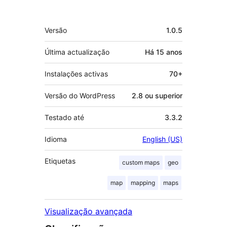
Metadados
Versão
1.0.5
Última actualização
Há
15 anos
Instalações activas
70+
Versão do WordPress
2.8 ou superior
Testado até
3.3.2
Idioma
English (US)
Etiquetas
custom maps
geo
map
mapping
maps
Visualização avançada