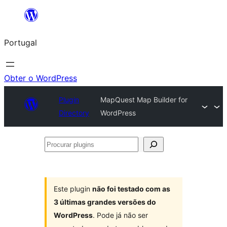
Saltar
para
Portugal
o
conteúdo
Obter o WordPress
Plugin
MapQuest Map Builder for
Directory
WordPress
Procurar
plugins
Este plugin
não foi testado com as
3 últimas grandes versões do
WordPress
. Pode já não ser