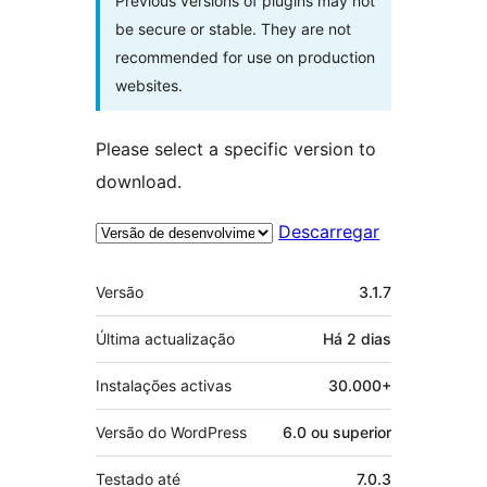
Previous versions of plugins may not
be secure or stable. They are not
recommended for use on production
websites.
Please select a specific version to
download.
Descarregar
Metadados
Versão
3.1.7
Última actualização
Há
2 dias
Instalações activas
30.000+
Versão do WordPress
6.0 ou superior
Testado até
7.0.3