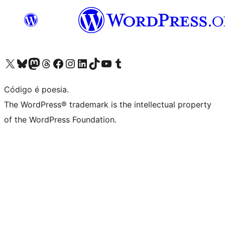
Visite a nossa conta X (antigo Twitter)
Visit our Bluesky account
Visit our Mastodon account
Visit our Threads account
Visite a nossa página do Facebook
Visite a nossa conta no Instagram
Visite a nossa conta no LinkedIn
Visit our TikTok account
Visit our YouTube channel
Visit our Tumblr account
Código é poesia.
The WordPress® trademark is the intellectual property
of the WordPress Foundation.