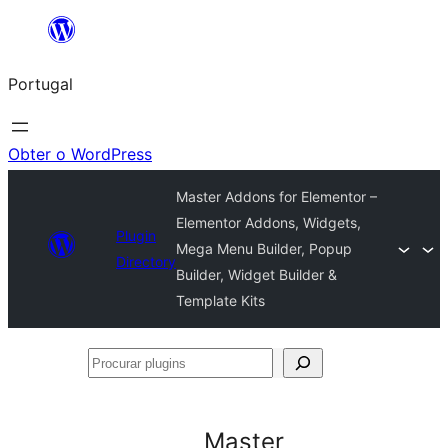
Saltar
para
Portugal
o
conteúdo
Obter o WordPress
Master Addons for Elementor –
Elementor Addons, Widgets,
Plugin
Mega Menu Builder, Popup
Directory
Builder, Widget Builder &
Template Kits
Procurar
plugins
Master