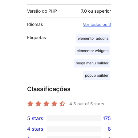
Versão do PHP
7.0 ou superior
Idiomas
Ver todos os 3
Etiquetas
elementor addons
elementor widgets
mega menu builder
popup builder
Classificações
4.5
out of 5 stars.
5 stars
175
175
4 stars
8
5-
8