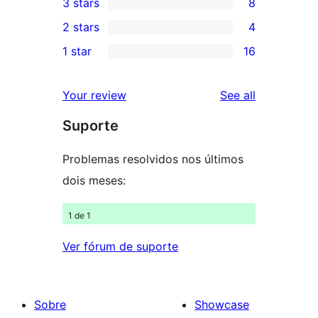
3 stars
8
star
4-
8
2 stars
4
reviews
star
3-
4
1 star
16
reviews
star
2-
16
reviews
star
1-
reviews
Your review
See all
reviews
star
Suporte
reviews
Problemas resolvidos nos últimos
dois meses:
1 de 1
Ver fórum de suporte
Sobre
Showcase