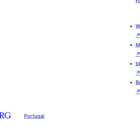
F
W
M
b
B
Portugal