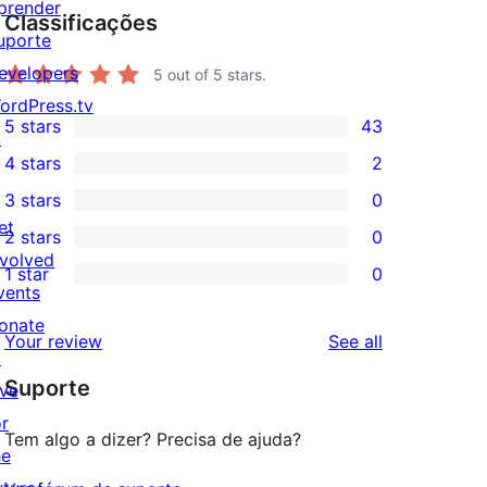
prender
Classificações
uporte
evelopers
5
out of 5 stars.
ordPress.tv
5 stars
43
↗
43
4 stars
2
5-
2
3 stars
0
star
4-
0
et
2 stars
0
reviews
star
3-
0
nvolved
1 star
0
reviews
star
2-
0
vents
reviews
star
1-
onate
reviews
Your review
See all
reviews
star
↗
Suporte
reviews
ive
or
Tem algo a dizer? Precisa de ajuda?
he