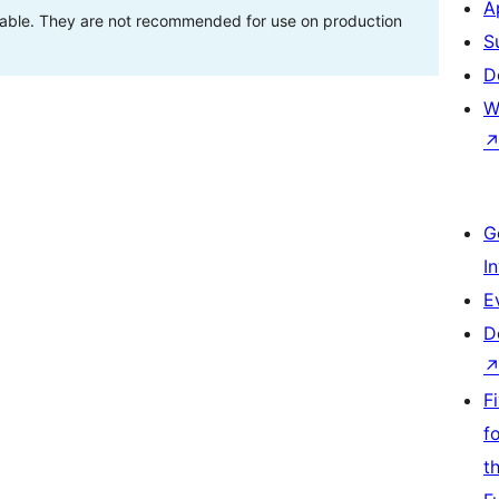
A
stable. They are not recommended for use on production
S
D
W
G
I
E
D
F
f
t