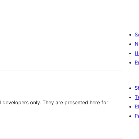
S
N
H
P
S
T
d developers only. They are presented here for
P
P