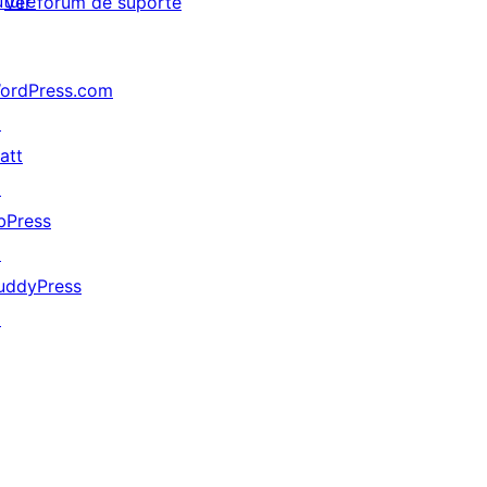
uture
Ver fórum de suporte
ordPress.com
↗
att
↗
bPress
↗
uddyPress
↗