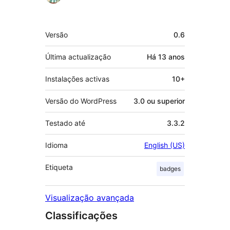
Metadados
Versão
0.6
Última actualização
Há
13 anos
Instalações activas
10+
Versão do WordPress
3.0 ou superior
Testado até
3.3.2
Idioma
English (US)
Etiqueta
badges
Visualização avançada
Classificações