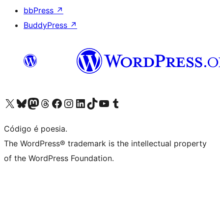
bbPress
↗
BuddyPress
↗
Visite a nossa conta X (antigo Twitter)
Visit our Bluesky account
Visit our Mastodon account
Visit our Threads account
Visite a nossa página do Facebook
Visite a nossa conta no Instagram
Visite a nossa conta no LinkedIn
Visit our TikTok account
Visit our YouTube channel
Visit our Tumblr account
Código é poesia.
The WordPress® trademark is the intellectual property
of the WordPress Foundation.