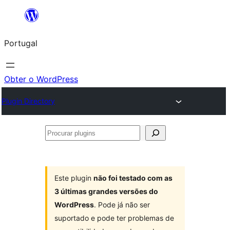
Saltar
para
Portugal
o
conteúdo
Obter o WordPress
Plugin Directory
Procurar
plugins
Este plugin
não foi testado com as
3 últimas grandes versões do
WordPress
. Pode já não ser
suportado e pode ter problemas de