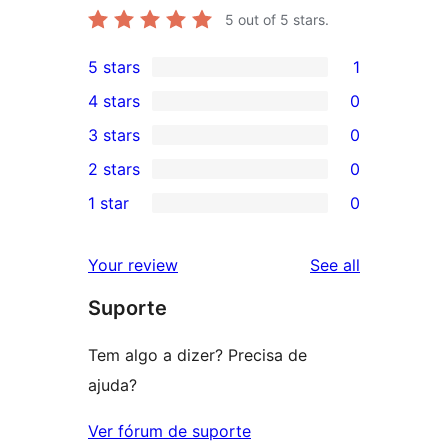
5
out of 5 stars.
5 stars
1
1
4 stars
0
5-
0
3 stars
0
star
4-
0
2 stars
0
review
star
3-
0
1 star
0
reviews
star
2-
0
reviews
star
1-
reviews
Your review
See all
reviews
star
Suporte
reviews
Tem algo a dizer? Precisa de
ajuda?
Ver fórum de suporte