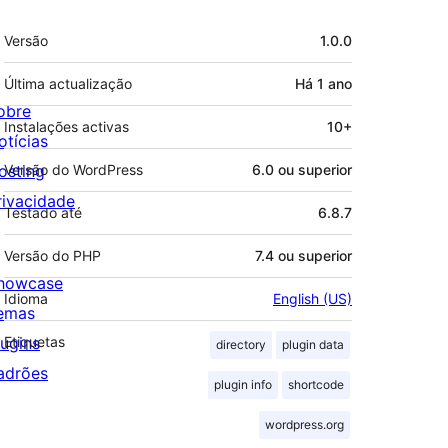
Metadados
Versão
1.0.0
Última actualização
Há
1 ano
obre
Instalações activas
10+
otícias
osting
Versão do WordPress
6.0 ou superior
rivacidade
Testado até
6.8.7
Versão do PHP
7.4 ou superior
howcase
Idioma
English (US)
emas
lugins
Etiquetas
directory
plugin data
adrões
plugin info
shortcode
wordpress.org