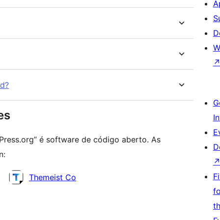
A
S
D
W
ed?
G
es
I
E
Press.org” é software de código aberto. As
D
n:
F
Themeist Co
f
t