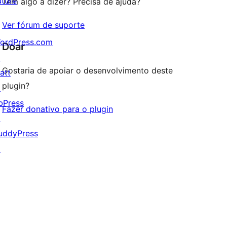
uture
Tem algo a dizer? Precisa de ajuda?
Ver fórum de suporte
ordPress.com
Doar
↗
Gostaria de apoiar o desenvolvimento deste
att
plugin?
↗
bPress
Fazer donativo para o plugin
↗
uddyPress
↗