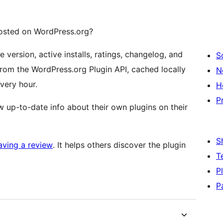
hosted on WordPress.org?
e version, active installs, ratings, changelog, and
S
from the WordPress.org Plugin API, cached locally
N
very hour.
H
P
 up-to-date info about their own plugins on their
S
aving a review
. It helps others discover the plugin
T
P
P