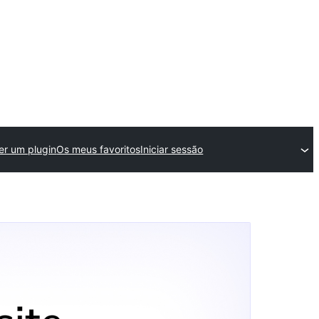
r um plugin
Os meus favoritos
Iniciar sessão