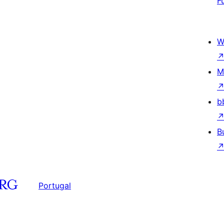
F
W
M
b
B
Portugal