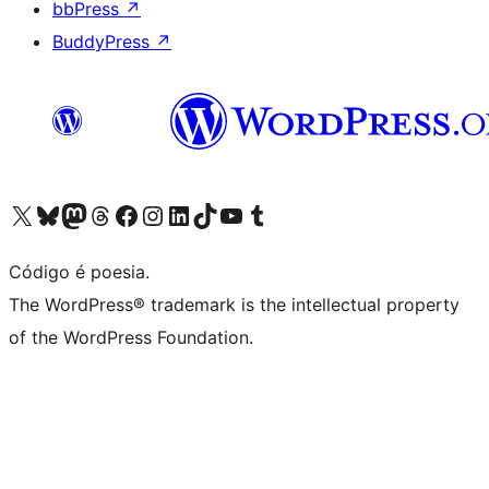
bbPress
↗
BuddyPress
↗
Visite a nossa conta X (antigo Twitter)
Visit our Bluesky account
Visit our Mastodon account
Visit our Threads account
Visite a nossa página do Facebook
Visite a nossa conta no Instagram
Visite a nossa conta no LinkedIn
Visit our TikTok account
Visit our YouTube channel
Visit our Tumblr account
Código é poesia.
The WordPress® trademark is the intellectual property
of the WordPress Foundation.