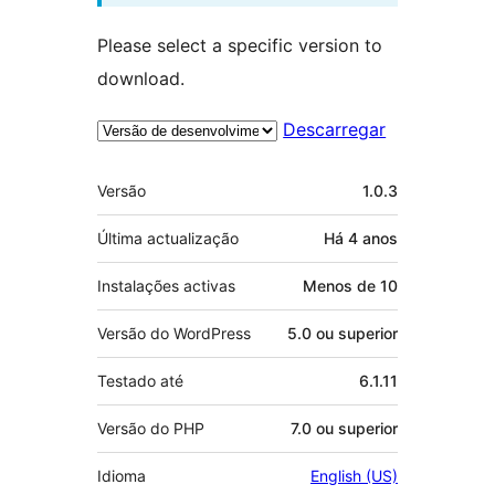
Please select a specific version to
download.
Descarregar
Metadados
Versão
1.0.3
Última actualização
Há
4 anos
Instalações activas
Menos de 10
Versão do WordPress
5.0 ou superior
Testado até
6.1.11
Versão do PHP
7.0 ou superior
Idioma
English (US)