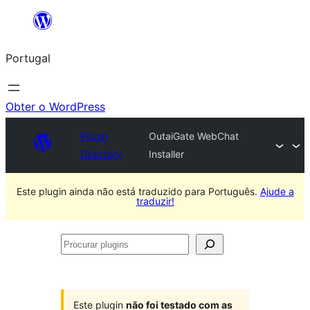
Saltar
para
Portugal
o
conteúdo
Obter o WordPress
Plugin
OutaiGate WebChat
Directory
Installer
Este plugin ainda não está traduzido para Português.
Ajude a
traduzir!
Procurar
plugins
Este plugin
não foi testado com as