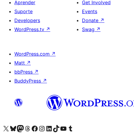
Aprender
Get Involved
Suporte
Events
Developers
Donate
↗
WordPress.tv
↗
Swag
↗
WordPress.com
↗
Matt
↗
bbPress
↗
BuddyPress
↗
Visite a nossa conta X (antigo Twitter)
Visit our Bluesky account
Visit our Mastodon account
Visit our Threads account
Visite a nossa página do Facebook
Visite a nossa conta no Instagram
Visite a nossa conta no LinkedIn
Visit our TikTok account
Visit our YouTube channel
Visit our Tumblr account