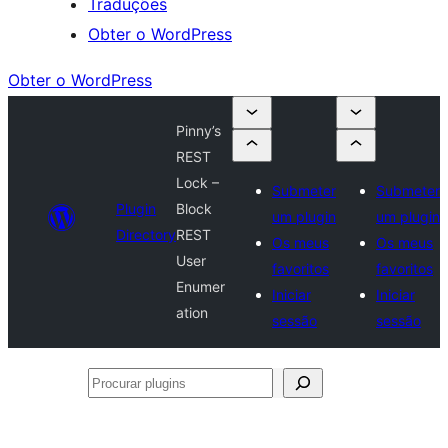
Traduções
Obter o WordPress
Obter o WordPress
Pinny’s
REST
Lock –
Submeter
Submeter
Plugin
Block
um plugin
um plugin
Directory
REST
Os meus
Os meus
User
favoritos
favoritos
Enumer
Iniciar
Iniciar
ation
sessão
sessão
Procurar
plugins