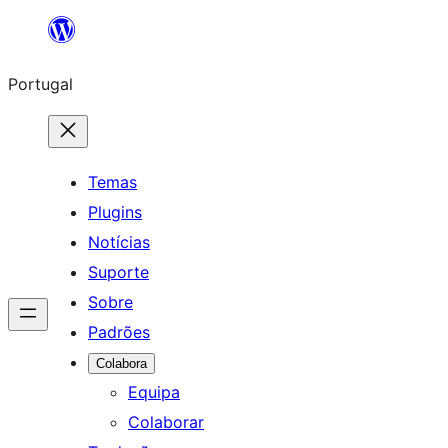
Saltar
para
Portugal
o
conteúdo
Temas
Plugins
Notícias
Suporte
Sobre
Padrões
Colabora
Equipa
Colaborar