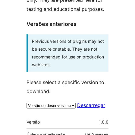
only. They are presented here for
testing and educational purposes.
Versões anteriores
Previous versions of plugins may not
be secure or stable. They are not
recommended for use on production
websites.
Please select a specific version to
download.
Descarregar
Metadados
Versão
1.0.0
Última actualização
Há
3 meses