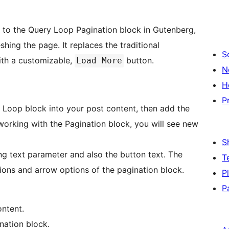
 to the Query Loop Pagination block in Gutenberg,
shing the page. It replaces the traditional
S
th a customizable,
button.
Load More
N
H
P
y Loop block into your post content, then add the
orking with the Pagination block, you will see new
S
ng text parameter and also the button text. The
T
ons and arrow options of the pagination block.
P
P
ntent.
nation block.