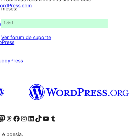
ordPress.com
meses:
↗
1 de 1
att
↗
Ver fórum de suporte
bPress
↗
uddyPress
↗
(antigo Twitter)
r Bluesky account
sit our Mastodon account
Visit our Threads account
Visite a nossa página do Facebook
Visite a nossa conta no Instagram
Visite a nossa conta no LinkedIn
Visit our TikTok account
Visit our YouTube channel
Visit our Tumblr account
 é poesia.