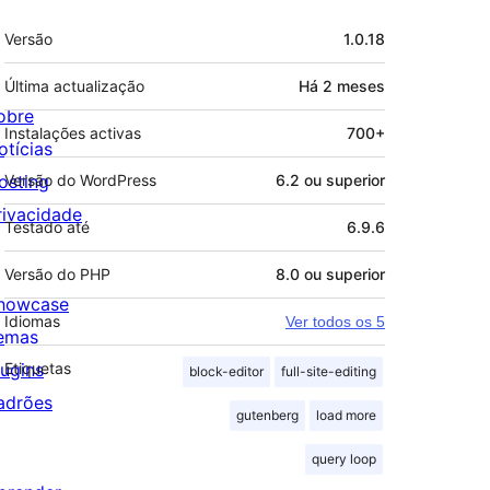
Metadados
Versão
1.0.18
Última actualização
Há
2 meses
obre
Instalações activas
700+
otícias
osting
Versão do WordPress
6.2 ou superior
rivacidade
Testado até
6.9.6
Versão do PHP
8.0 ou superior
howcase
Idiomas
Ver todos os 5
emas
lugins
Etiquetas
block-editor
full-site-editing
adrões
gutenberg
load more
query loop