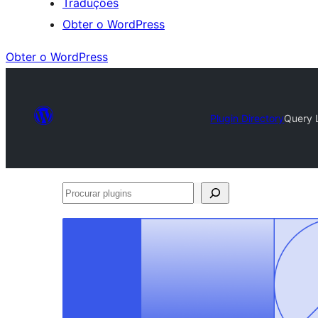
Traduções
Obter o WordPress
Obter o WordPress
Plugin Directory
Query 
Procurar
plugins