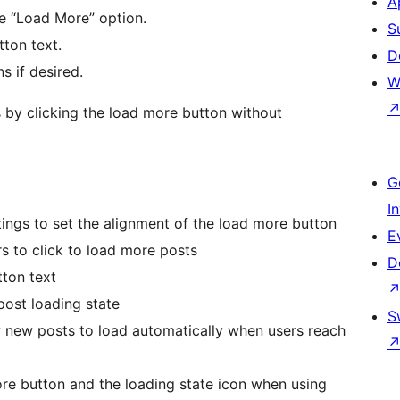
A
he “Load More” option.
S
tton text.
D
 if desired.
W
s by clicking the load more button without
G
I
tings to set the alignment of the load more button
E
s to click to load more posts
D
tton text
post loading state
S
w new posts to load automatically when users reach
ore button and the loading state icon when using