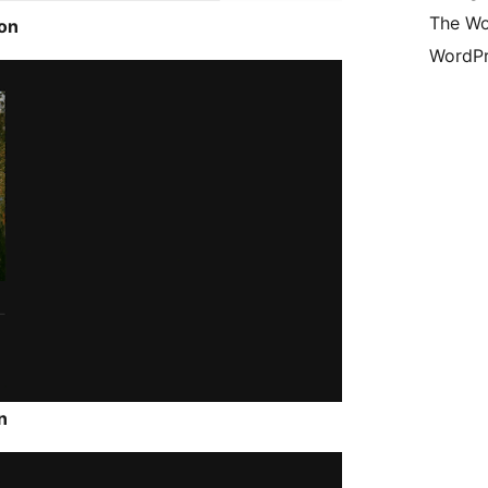
The Wo
ion
WordPr
n