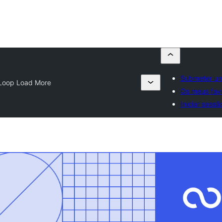
Submeter um
Loop Load More
Os meus favo
Iniciar sessã