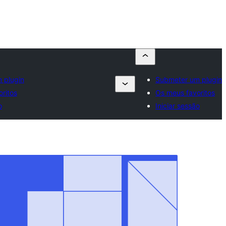
 plugin
Submeter um plugin
ritos
Os meus favoritos
o
Iniciar sessão