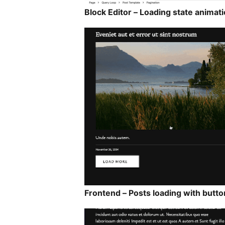
Block Editor – Loading state animat
Frontend – Posts loading with butto