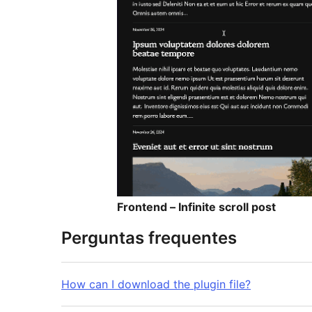
Frontend – Infinite scroll post
Perguntas frequentes
How can I download the plugin file?