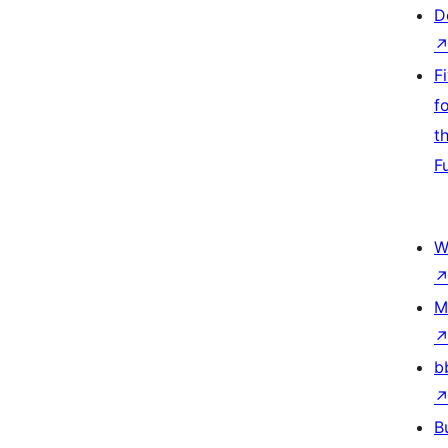
D
F
f
t
F
W
M
b
B