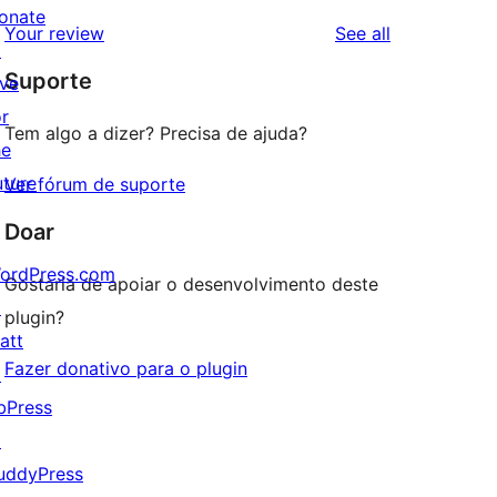
reviews
star
1-
onate
reviews
Your review
See all
reviews
star
↗
Suporte
review
ive
or
Tem algo a dizer? Precisa de ajuda?
he
uture
Ver fórum de suporte
Doar
ordPress.com
Gostaria de apoiar o desenvolvimento deste
↗
plugin?
att
Fazer donativo para o plugin
↗
bPress
↗
uddyPress