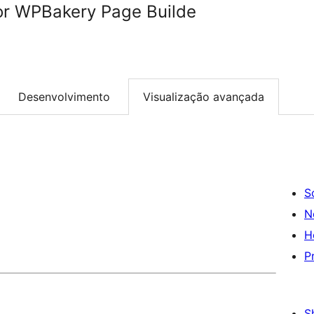
or WPBakery Page Builde
Desenvolvimento
Visualização avançada
S
N
H
P
S