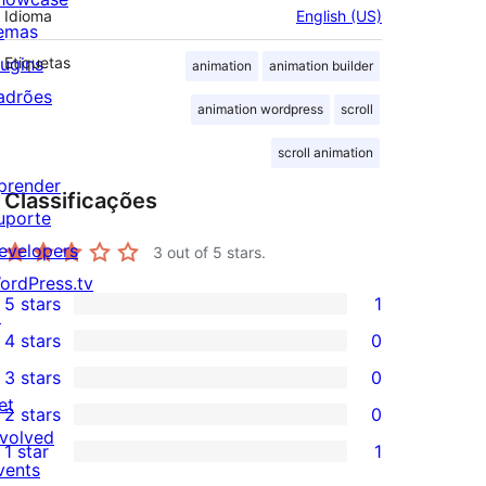
Idioma
English (US)
emas
lugins
Etiquetas
animation
animation builder
adrões
animation wordpress
scroll
scroll animation
prender
Classificações
uporte
evelopers
3
out of 5 stars.
ordPress.tv
5 stars
1
↗
1
4 stars
0
5-
0
3 stars
0
star
4-
0
et
2 stars
0
review
star
3-
0
nvolved
1 star
1
reviews
star
2-
1
vents