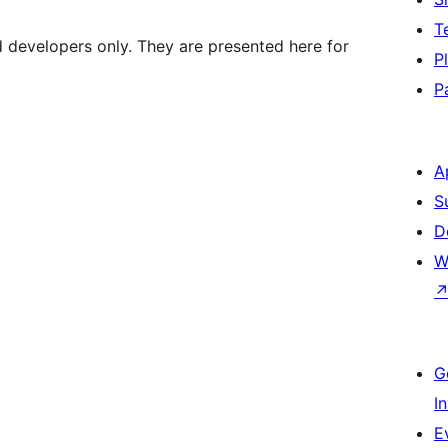
T
d developers only. They are presented here for
P
P
A
S
D
W
G
I
E