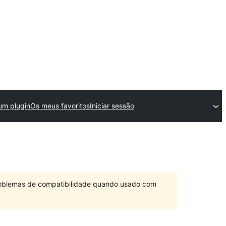
um plugin
Os meus favoritos
Iniciar sessão
problemas de compatibilidade quando usado com