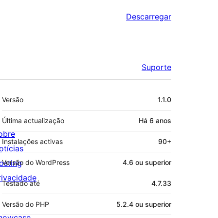
Descarregar
Suporte
Metadados
Versão
1.1.0
Última actualização
Há
6 anos
obre
Instalações activas
90+
otícias
osting
Versão do WordPress
4.6 ou superior
rivacidade
Testado até
4.7.33
Versão do PHP
5.2.4 ou superior
howcase