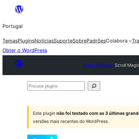
Saltar
para
Portugal
o
conteúdo
Temas
Plugins
Notícias
Suporte
Sobre
Padrões
Colabora
Tr
Obter o WordPress
Plugin Directory
Scroll Magi
Procurar
plugins
Este plugin
não foi testado com as 3 últimas gra
versões mais recentes do WordPress.