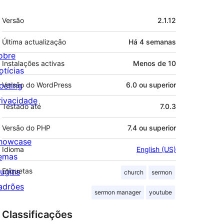
Metadados
Versão
2.1.12
Última actualização
Há
4 semanas
obre
Instalações activas
Menos de 10
otícias
osting
Versão do WordPress
6.0 ou superior
rivacidade
Testado até
7.0.3
Versão do PHP
7.4 ou superior
howcase
Idioma
English (US)
emas
lugins
Etiquetas
church
sermon
adrões
sermon manager
youtube
Classificações