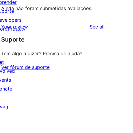
prender
Ainda não foram submetidas avaliações.
uporte
evelopers
reviews
Your review
See all
ordPress.tv
↗
Suporte
Tem algo a dizer? Precisa de ajuda?
et
Ver fórum de suporte
nvolved
vents
onate
↗
wag
↗