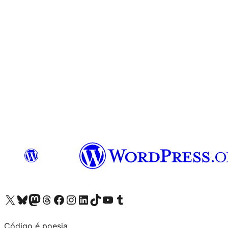
Visite a nossa conta X (antigo Twitter)
Visit our Bluesky account
Visit our Mastodon account
Visit our Threads account
Visite a nossa página do Facebook
Visite a nossa conta no Instagram
Visite a nossa conta no LinkedIn
Visit our TikTok account
Visit our YouTube channel
Visit our Tumblr account
Código é poesia.