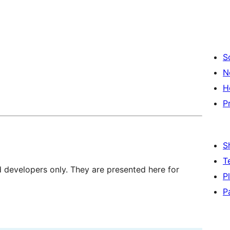
S
N
H
P
S
T
d developers only. They are presented here for
P
P