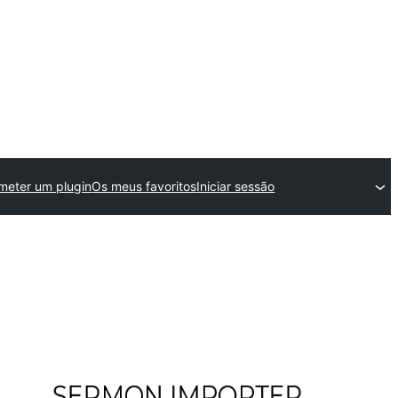
meter um plugin
Os meus favoritos
Iniciar sessão