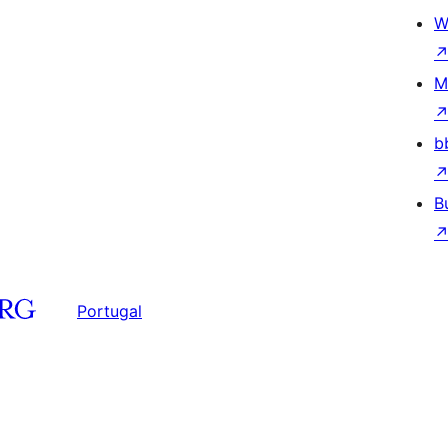
W
M
b
B
Portugal