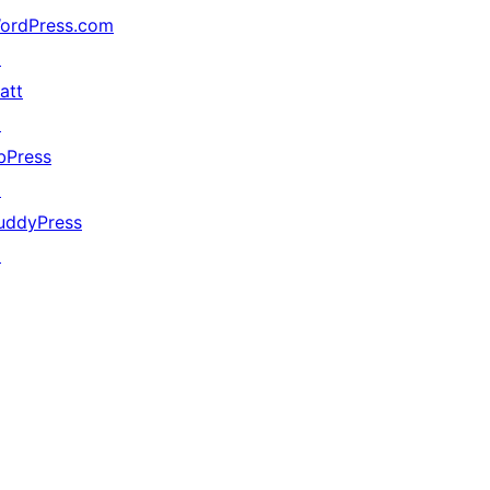
ordPress.com
↗
att
↗
bPress
↗
uddyPress
↗