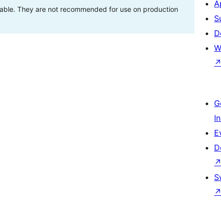
A
stable. They are not recommended for use on production
S
D
W
G
I
E
D
S