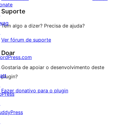
reviews
star
onate
Suporte
reviews
↗
wag
Tem algo a dizer? Precisa de ajuda?
↗
Ver fórum de suporte
Doar
ordPress.com
↗
Gostaria de apoiar o desenvolvimento deste
att
plugin?
↗
Fazer donativo para o plugin
bPress
↗
uddyPress
↗