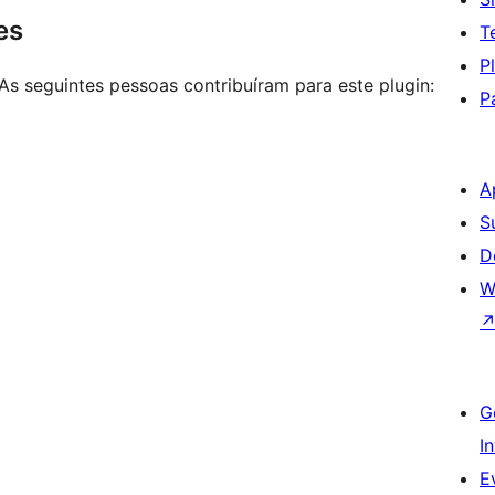
es
T
P
As seguintes pessoas contribuíram para este plugin:
P
A
S
D
W
G
I
E