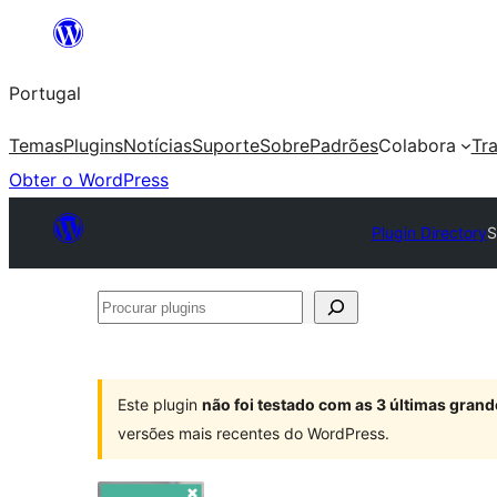
Saltar
para
Portugal
o
conteúdo
Temas
Plugins
Notícias
Suporte
Sobre
Padrões
Colabora
Tr
Obter o WordPress
Plugin Directory
S
Procurar
plugins
Este plugin
não foi testado com as 3 últimas gra
versões mais recentes do WordPress.