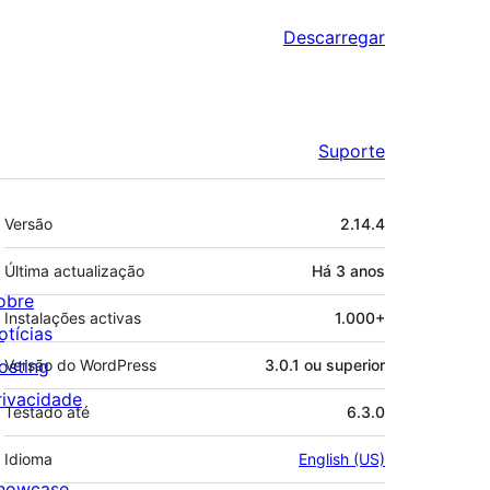
Descarregar
Suporte
Metadados
Versão
2.14.4
Última actualização
Há
3 anos
obre
Instalações activas
1.000+
otícias
osting
Versão do WordPress
3.0.1 ou superior
rivacidade
Testado até
6.3.0
Idioma
English (US)
howcase