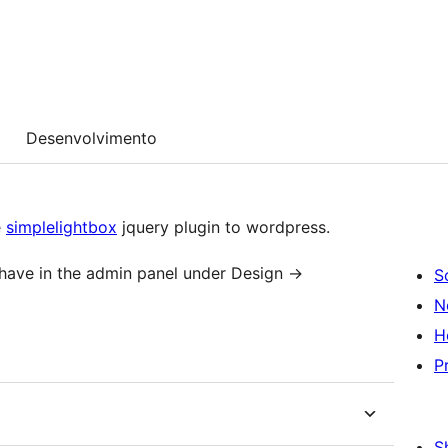
Desenvolvimento
e
simplelightbox
jquery plugin to wordpress.
 have in the admin panel under Design ->
S
N
H
P
S