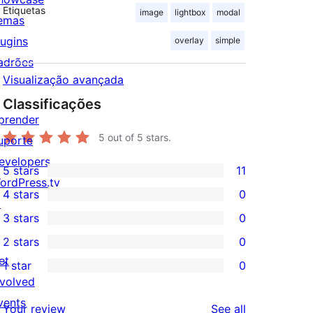
Etiquetas
image
lightbox
modal
emas
lugins
overlay
simple
adrões
Visualização avançada
Classificações
prender
5
out of 5 stars.
uporte
evelopers
5 stars
11
11
ordPress.tv
4 stars
0
5-
↗
0
3 stars
0
star
4-
0
2 stars
0
reviews
star
3-
0
et
1 star
0
reviews
star
2-
0
nvolved
reviews
star
1-
vents
reviews
Your review
See all