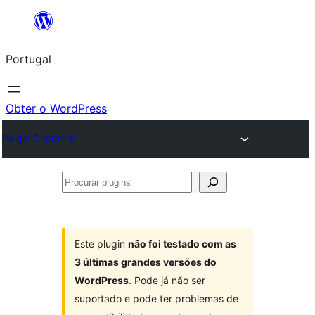
Saltar
para
Portugal
o
conteúdo
Obter o WordPress
Plugin Directory
Procurar
plugins
Este plugin
não foi testado com as
3 últimas grandes versões do
WordPress
. Pode já não ser
suportado e pode ter problemas de