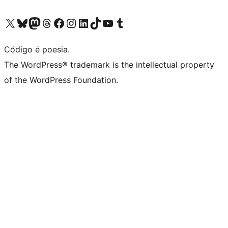
Visite a nossa conta X (antigo Twitter)
Visit our Bluesky account
Visit our Mastodon account
Visit our Threads account
Visite a nossa página do Facebook
Visite a nossa conta no Instagram
Visite a nossa conta no LinkedIn
Visit our TikTok account
Visit our YouTube channel
Visit our Tumblr account
Código é poesia.
The WordPress® trademark is the intellectual property
of the WordPress Foundation.