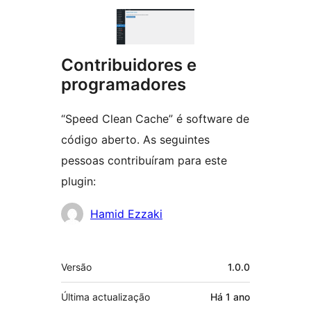
Contribuidores e
programadores
“Speed Clean Cache” é software de
código aberto. As seguintes
pessoas contribuíram para este
plugin:
Contribuidores
Hamid Ezzaki
Metadados
Versão
1.0.0
Última actualização
Há
1 ano