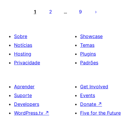
Paginação
dos
1
2
9
…
conteúdos
Sobre
Showcase
Notícias
Temas
Hosting
Plugins
Privacidade
Padrões
Aprender
Get Involved
Suporte
Events
Developers
Donate
↗
WordPress.tv
↗
Five for the Future