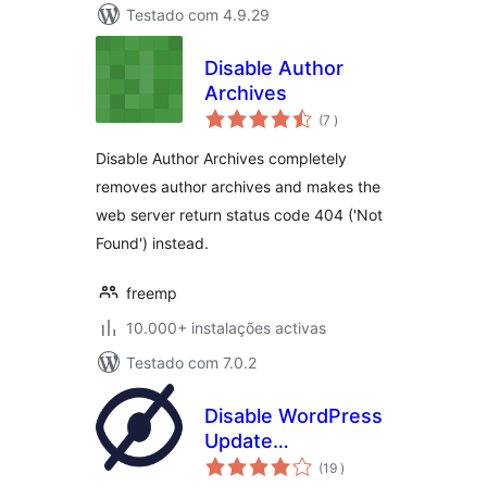
Testado com 4.9.29
Disable Author
Archives
classificações
(7
)
Disable Author Archives completely
removes author archives and makes the
web server return status code 404 ('Not
Found') instead.
freemp
10.000+ instalações activas
Testado com 7.0.2
Disable WordPress
Update
classificações
Notifications and
(19
)