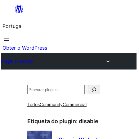
Saltar
para
Portugal
o
conteúdo
Obter o WordPress
Plugin Directory
Pesquisar
Todos
Community
Commercial
Etiqueta do plugin:
disable