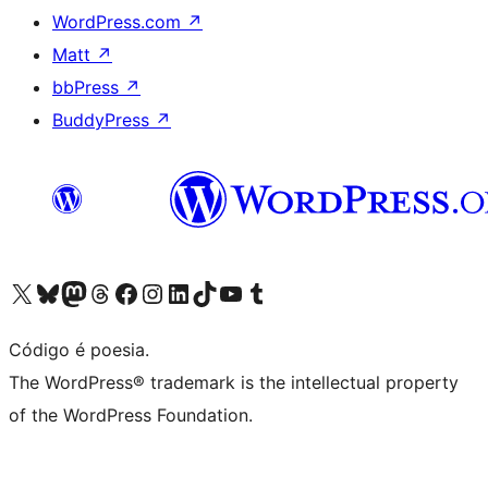
WordPress.com
↗
Matt
↗
bbPress
↗
BuddyPress
↗
Visite a nossa conta X (antigo Twitter)
Visit our Bluesky account
Visit our Mastodon account
Visit our Threads account
Visite a nossa página do Facebook
Visite a nossa conta no Instagram
Visite a nossa conta no LinkedIn
Visit our TikTok account
Visit our YouTube channel
Visit our Tumblr account
Código é poesia.
The WordPress® trademark is the intellectual property
of the WordPress Foundation.