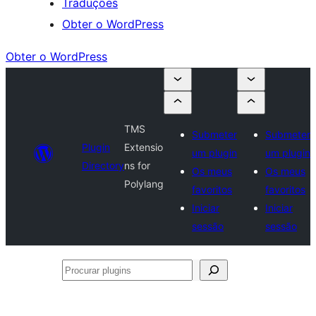
Traduções
Obter o WordPress
Obter o WordPress
TMS
Submeter
Submeter
Plugin
Extensio
um plugin
um plugin
Directory
ns for
Os meus
Os meus
Polylang
favoritos
favoritos
Iniciar
Iniciar
sessão
sessão
Procurar
plugins