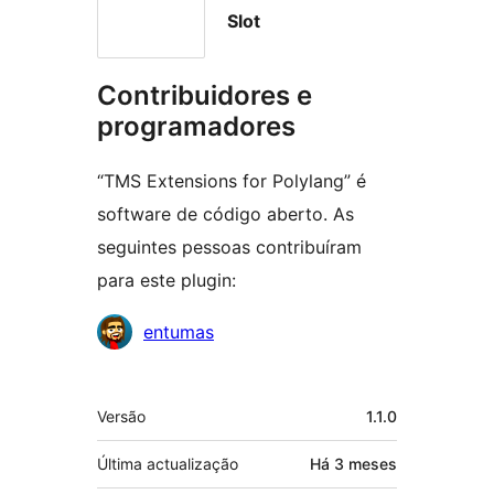
Slot
Contribuidores e
programadores
“TMS Extensions for Polylang” é
software de código aberto. As
seguintes pessoas contribuíram
para este plugin:
Contribuidores
entumas
Metadados
Versão
1.1.0
Última actualização
Há
3 meses