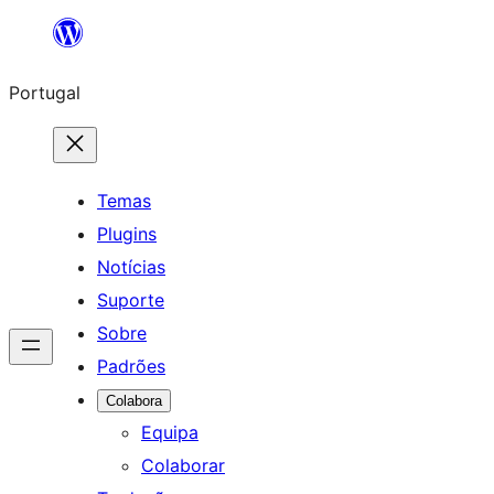
Saltar
para
Portugal
o
conteúdo
Temas
Plugins
Notícias
Suporte
Sobre
Padrões
Colabora
Equipa
Colaborar