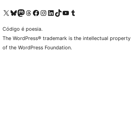
Visite a nossa conta X (antigo Twitter)
Visit our Bluesky account
Visit our Mastodon account
Visit our Threads account
Visite a nossa página do Facebook
Visite a nossa conta no Instagram
Visite a nossa conta no LinkedIn
Visit our TikTok account
Visit our YouTube channel
Visit our Tumblr account
Código é poesia.
The WordPress® trademark is the intellectual property
of the WordPress Foundation.