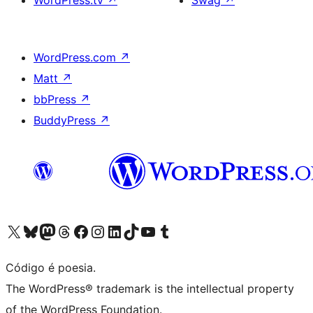
WordPress.tv
↗
Swag
↗
WordPress.com
↗
Matt
↗
bbPress
↗
BuddyPress
↗
Visite a nossa conta X (antigo Twitter)
Visit our Bluesky account
Visit our Mastodon account
Visit our Threads account
Visite a nossa página do Facebook
Visite a nossa conta no Instagram
Visite a nossa conta no LinkedIn
Visit our TikTok account
Visit our YouTube channel
Visit our Tumblr account
Código é poesia.
The WordPress® trademark is the intellectual property
of the WordPress Foundation.