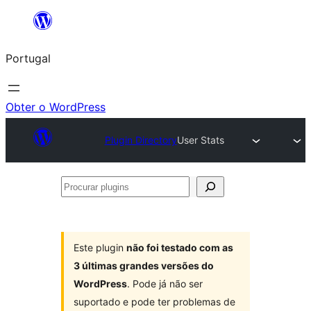
Saltar
para
Portugal
o
conteúdo
Obter o WordPress
Plugin Directory
User Stats
Procurar
plugins
Este plugin
não foi testado com as
3 últimas grandes versões do
WordPress
. Pode já não ser
suportado e pode ter problemas de