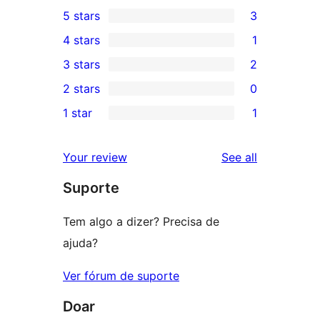
5 stars
3
3
4 stars
1
5-
1
3 stars
2
star
4-
2
2 stars
0
reviews
star
3-
0
1 star
1
review
star
2-
1
reviews
star
1-
reviews
Your review
See all
reviews
star
Suporte
review
Tem algo a dizer? Precisa de
ajuda?
Ver fórum de suporte
Doar