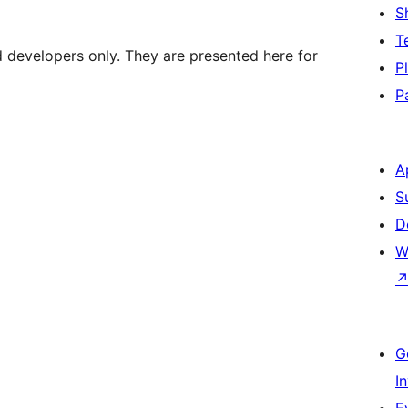
S
T
d developers only. They are presented here for
P
P
A
S
D
W
G
I