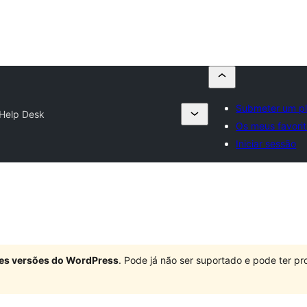
Submeter um pl
Help Desk
Os meus favori
Iniciar sessão
ndes versões do WordPress
. Pode já não ser suportado e pode ter 