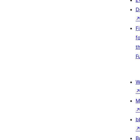
E
D
F
f
t
F
W
M
b
B