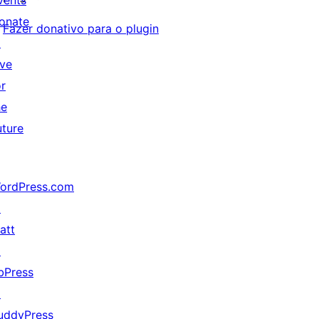
vents
onate
Fazer donativo para o plugin
↗
ive
or
he
uture
ordPress.com
↗
att
↗
bPress
↗
uddyPress