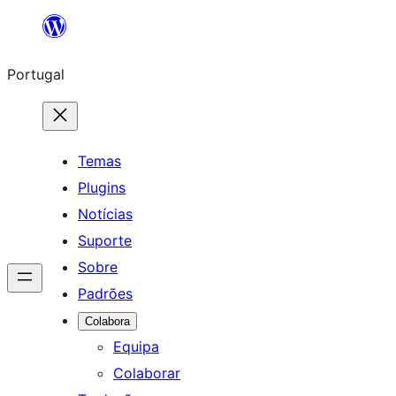
Saltar
para
Portugal
o
conteúdo
Temas
Plugins
Notícias
Suporte
Sobre
Padrões
Colabora
Equipa
Colaborar