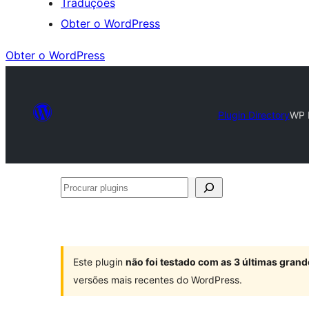
Traduções
Obter o WordPress
Obter o WordPress
Plugin Directory
WP 
Procurar
plugins
Este plugin
não foi testado com as 3 últimas gra
versões mais recentes do WordPress.