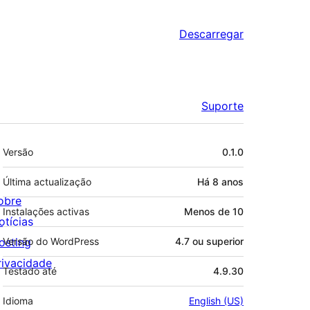
Descarregar
Suporte
Metadados
Versão
0.1.0
Última actualização
Há
8 anos
obre
Instalações activas
Menos de 10
otícias
osting
Versão do WordPress
4.7 ou superior
rivacidade
Testado até
4.9.30
Idioma
English (US)