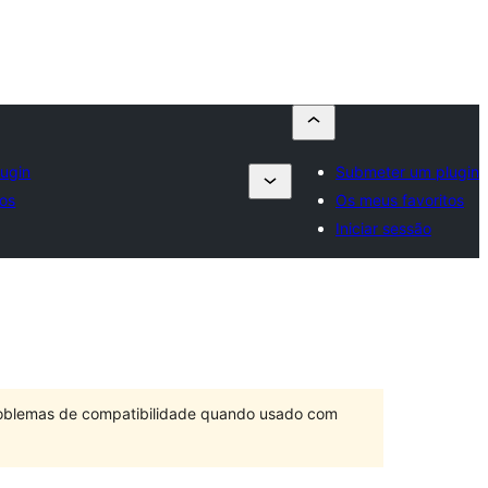
ugin
Submeter um plugin
tos
Os meus favoritos
Iniciar sessão
problemas de compatibilidade quando usado com