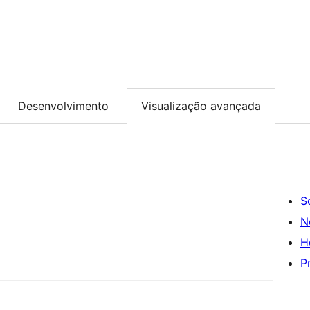
Desenvolvimento
Visualização avançada
S
N
H
P