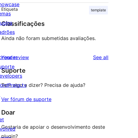
howcase
Etiqueta
template
emas
lugins
Classificações
adrões
Ainda não foram submetidas avaliações.
reviews
prender
Your review
See all
uporte
Suporte
evelopers
ordPress.tv
Tem algo a dizer? Precisa de ajuda?
↗
Ver fórum de suporte
Doar
et
Gostaria de apoiar o desenvolvimento deste
nvolved
plugin?