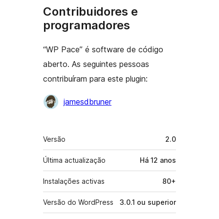
Contribuidores e
programadores
“WP Pace” é software de código
aberto. As seguintes pessoas
contribuíram para este plugin:
Contribuidores
jamesdbruner
Metadados
Versão
2.0
Última actualização
Há
12 anos
Instalações activas
80+
Versão do WordPress
3.0.1 ou superior