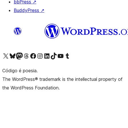
bbPress
↗
BuddyPress
↗
Visite a nossa conta X (antigo Twitter)
Visit our Bluesky account
Visit our Mastodon account
Visit our Threads account
Visite a nossa página do Facebook
Visite a nossa conta no Instagram
Visite a nossa conta no LinkedIn
Visit our TikTok account
Visit our YouTube channel
Visit our Tumblr account
Código é poesia.
The WordPress® trademark is the intellectual property of
the WordPress Foundation.