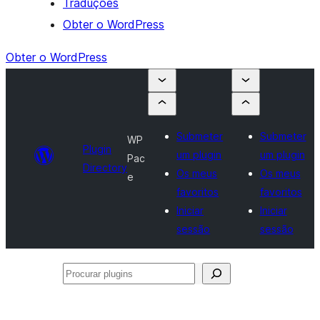
Traduções
Obter o WordPress
Obter o WordPress
Submeter
Submeter
WP
Plugin
um plugin
um plugin
Pac
Directory
Os meus
Os meus
e
favoritos
favoritos
Iniciar
Iniciar
sessão
sessão
Procurar
plugins