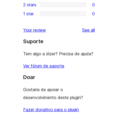
2 stars
0
reviews
star
3-
0
1 star
0
reviews
star
2-
0
reviews
star
1-
reviews
Your review
See all
reviews
star
Suporte
reviews
Tem algo a dizer? Precisa de ajuda?
Ver fórum de suporte
Doar
Gostaria de apoiar o
desenvolvimento deste plugin?
Fazer donativo para o plugin