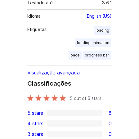
Testado até
3.6.1
Idioma
English (US)
Etiquetas
loading
loading animation
pace
progress bar
Visualização avançada
Classificações
5
out of 5 stars.
5 stars
8
8
4 stars
0
5-
0
3 stars
0
star
4-
0