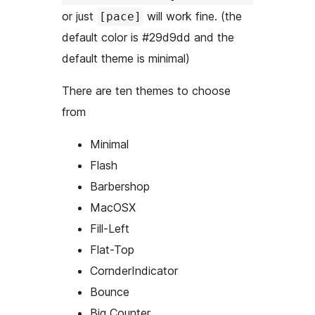
or just
will work fine. (the
[pace]
default color is #29d9dd and the
default theme is minimal)
There are ten themes to choose
from
Minimal
Flash
Barbershop
MacOSX
Fill-Left
Flat-Top
CornderIndicator
Bounce
Big Counter