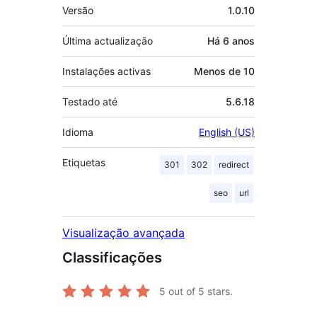
Metadados
Versão
1.0.10
Última actualização
Há
6 anos
Instalações activas
Menos de 10
Testado até
5.6.18
Idioma
English (US)
Etiquetas
301
302
redirect
seo
url
Visualização avançada
Classificações
5
out of 5 stars.