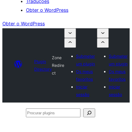
Traduções
Obter o WordPress
Obter o WordPress
Submeter
Submeter
Zone
Plugin
um plugin
um plugin
Redire
Directory
Os meus
Os meus
ct
favoritos
favoritos
Iniciar
Iniciar
sessão
sessão
Procurar
plugins