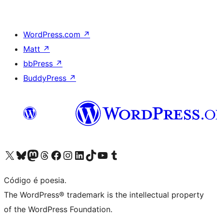
WordPress.com
↗
Matt
↗
bbPress
↗
BuddyPress
↗
Visite a nossa conta X (antigo Twitter)
Visit our Bluesky account
Visit our Mastodon account
Visit our Threads account
Visite a nossa página do Facebook
Visite a nossa conta no Instagram
Visite a nossa conta no LinkedIn
Visit our TikTok account
Visit our YouTube channel
Visit our Tumblr account
Código é poesia.
The WordPress® trademark is the intellectual property
of the WordPress Foundation.