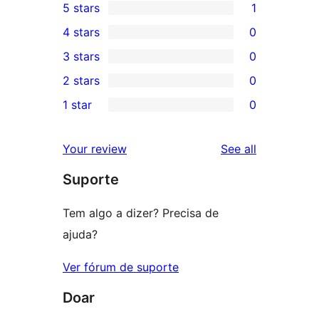
5 stars
1
1
4 stars
0
5-
0
3 stars
0
star
4-
0
2 stars
0
review
star
3-
0
1 star
0
reviews
star
2-
0
reviews
star
1-
reviews
Your review
See all
reviews
star
Suporte
reviews
Tem algo a dizer? Precisa de
ajuda?
Ver fórum de suporte
Doar