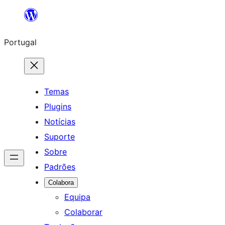
Saltar
para
Portugal
o
conteúdo
Temas
Plugins
Notícias
Suporte
Sobre
Padrões
Colabora
Equipa
Colaborar