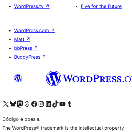
WordPress.tv
↗
Five for the Future
WordPress.com
↗
Matt
↗
bbPress
↗
BuddyPress
↗
Visite a nossa conta X (antigo Twitter)
Visit our Bluesky account
Visit our Mastodon account
Visit our Threads account
Visite a nossa página do Facebook
Visite a nossa conta no Instagram
Visite a nossa conta no LinkedIn
Visit our TikTok account
Visit our YouTube channel
Visit our Tumblr account
Código é poesia.
The WordPress® trademark is the intellectual property