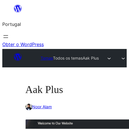
Saltar
para
Portugal
o
conteúdo
Obter o WordPress
Temas
Todos os temas
Aak Plus
Aak Plus
Noor Alam