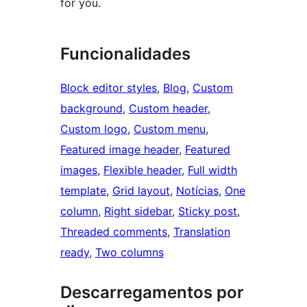
for you.
Funcionalidades
Block editor styles
, 
Blog
, 
Custom
background
, 
Custom header
, 
Custom logo
, 
Custom menu
, 
Featured image header
, 
Featured
images
, 
Flexible header
, 
Full width
template
, 
Grid layout
, 
Notícias
, 
One
column
, 
Right sidebar
, 
Sticky post
, 
Threaded comments
, 
Translation
ready
, 
Two columns
Descarregamentos por