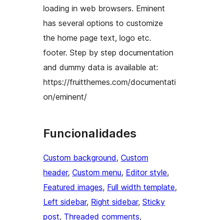
loading in web browsers. Eminent
has several options to customize
the home page text, logo etc.
footer. Step by step documentation
and dummy data is available at:
https://fruitthemes.com/documentati
on/eminent/
Funcionalidades
Custom background
, 
Custom
header
, 
Custom menu
, 
Editor style
, 
Featured images
, 
Full width template
, 
Left sidebar
, 
Right sidebar
, 
Sticky
post
, 
Threaded comments
, 