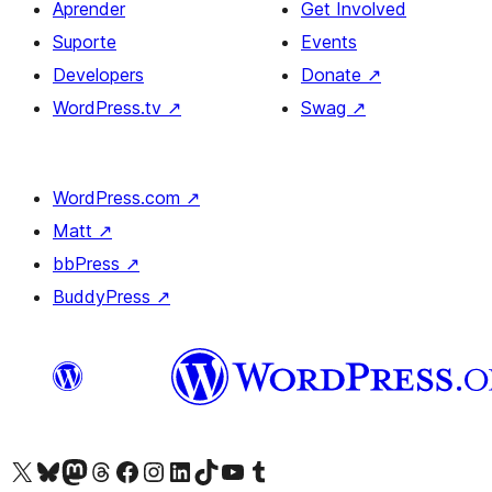
Aprender
Get Involved
Suporte
Events
Developers
Donate
↗
WordPress.tv
↗
Swag
↗
WordPress.com
↗
Matt
↗
bbPress
↗
BuddyPress
↗
Visite a nossa conta X (antigo Twitter)
Visit our Bluesky account
Visit our Mastodon account
Visit our Threads account
Visite a nossa página do Facebook
Visite a nossa conta no Instagram
Visite a nossa conta no LinkedIn
Visit our TikTok account
Visit our YouTube channel
Visit our Tumblr account