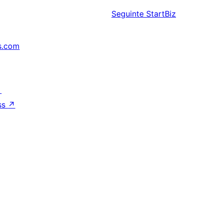
Seguinte
StartBiz
s.com
↗
ss
↗