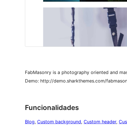
FabMasonry is a photography oriented and mas
Demo: http://demo.sharkthemes.com/fabmason
Funcionalidades
Blog
, 
Custom background
, 
Custom header
, 
Cus