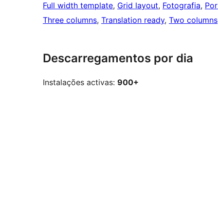
Full width template
, 
Grid layout
, 
Fotografia
, 
Por
Three columns
, 
Translation ready
, 
Two columns
Descarregamentos por dia
Instalações activas:
900+