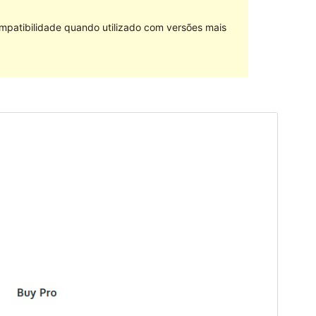
mpatibilidade quando utilizado com versões mais
Tema comercial
Este tema é gratuito, mas oferece actualizações ou
suporte comercial pagos.
Pré-visualizar
Descarregar
Tema dependente de
Fabulist
.
Versão
1.0.1
Última actualização
23 de Junho, 2023
Instalações activas
900+