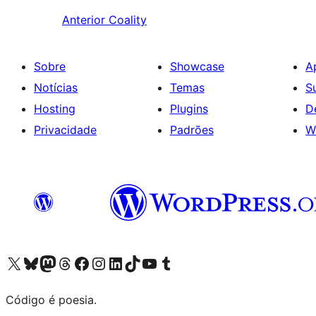
Anterior
Coality
Sobre
Showcase
A
Notícias
Temas
S
Hosting
Plugins
D
Privacidade
Padrões
W
Visite a nossa conta X (antigo Twitter)
Visit our Bluesky account
Visit our Mastodon account
Visit our Threads account
Visite a nossa página do Facebook
Visite a nossa conta no Instagram
Visite a nossa conta no LinkedIn
Visit our TikTok account
Visit our YouTube channel
Visit our Tumblr account
Código é poesia.