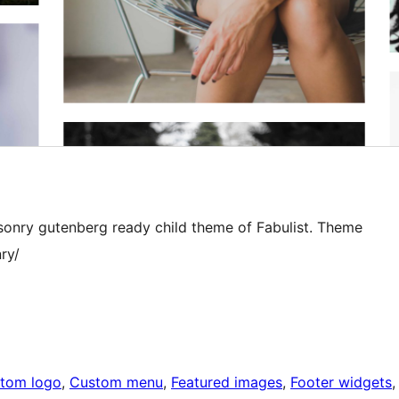
onry gutenberg ready child theme of Fabulist. Theme
ry/
tom logo
, 
Custom menu
, 
Featured images
, 
Footer widgets
,