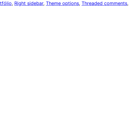
tfólio
, 
Right sidebar
, 
Theme options
, 
Threaded comments
, 