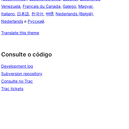
Venezuela
,
Français du Canada
,
Galego
,
Magyar
,
Italiano
,
日本語
,
한국어
,
मराठी
,
Nederlands (België)
,
Nederlands
e
Русский
.
Translate this theme
Consulte o código
Development log
Subversion repository
Consulte no Trac
Trac tickets