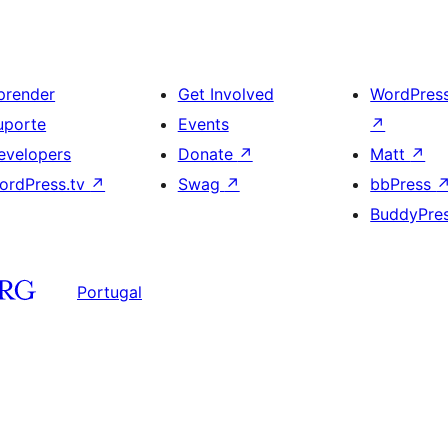
prender
Get Involved
WordPres
uporte
Events
↗
evelopers
Donate
↗
Matt
↗
ordPress.tv
↗
Swag
↗
bbPress
BuddyPre
Portugal