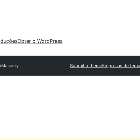
aduções
Obter o WordPress
bMasonry
Submit a theme
Empresas de tema