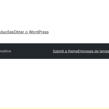
aduções
Obter o WordPress
nsitive
Submit a theme
Empresas de temas