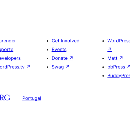
prender
Get Involved
WordPres
uporte
Events
↗
evelopers
Donate
↗
Matt
↗
ordPress.tv
↗
Swag
↗
bbPress
BuddyPre
Portugal