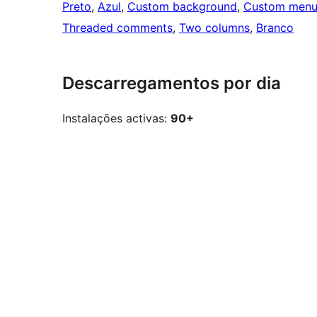
Preto
, 
Azul
, 
Custom background
, 
Custom men
Threaded comments
, 
Two columns
, 
Branco
Descarregamentos por dia
Instalações activas:
90+