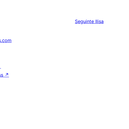
Seguinte
Ilisa
s.com
↗
ss
↗