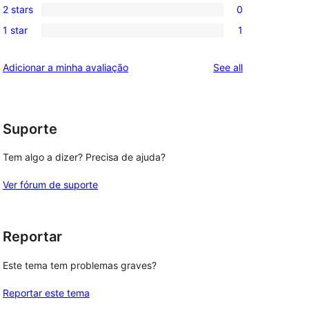
reviews
2 stars
0
star
3-
0
reviews
1 star
1
star
2-
1
review
star
1-
reviews
Adicionar a minha avaliação
See all
reviews
star
review
Suporte
Tem algo a dizer? Precisa de ajuda?
Ver fórum de suporte
Reportar
Este tema tem problemas graves?
Reportar este tema