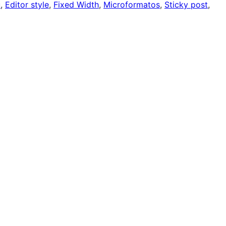
u
, 
Editor style
, 
Fixed Width
, 
Microformatos
, 
Sticky post
, 