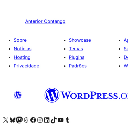
Anterior
Contango
Sobre
Showcase
A
Notícias
Temas
S
Hosting
Plugins
D
Privacidade
Padrões
W
Visite a nossa conta X (antigo Twitter)
Visit our Bluesky account
Visit our Mastodon account
Visit our Threads account
Visite a nossa página do Facebook
Visite a nossa conta no Instagram
Visite a nossa conta no LinkedIn
Visit our TikTok account
Visit our YouTube channel
Visit our Tumblr account