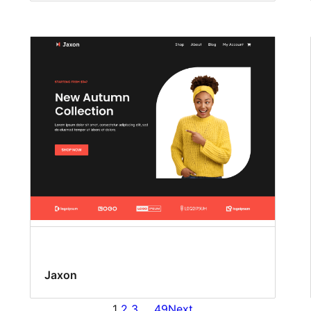
Jaxon
1
2
3
…
49
Next