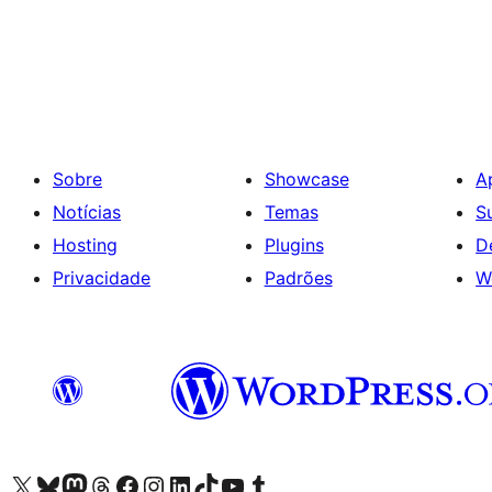
Sobre
Showcase
A
Notícias
Temas
S
Hosting
Plugins
D
Privacidade
Padrões
W
Visite a nossa conta X (antigo Twitter)
Visit our Bluesky account
Visit our Mastodon account
Visit our Threads account
Visite a nossa página do Facebook
Visite a nossa conta no Instagram
Visite a nossa conta no LinkedIn
Visit our TikTok account
Visit our YouTube channel
Visit our Tumblr account