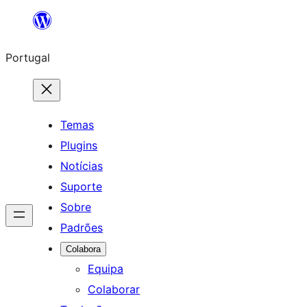
Saltar
para
Portugal
o
conteúdo
Temas
Plugins
Notícias
Suporte
Sobre
Padrões
Colabora
Equipa
Colaborar