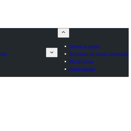
Submit a theme
iais
Empresas de temas comerciais
My favorites
Iniciar sessão