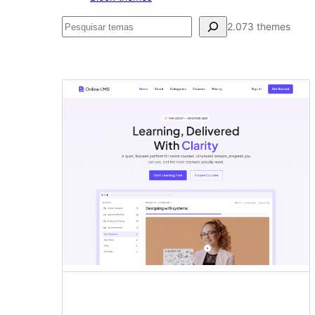
Pesquisar
2.073 themes
Block
editor
patterns