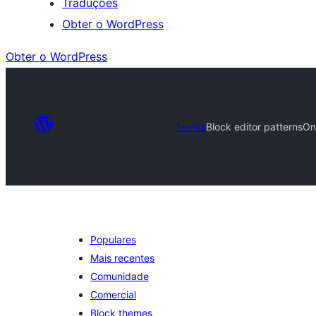
Traduções
Obter o WordPress
Obter o WordPress
Temas
Block editor patterns
On
Populares
Mais recentes
Comunidade
Comercial
Block themes