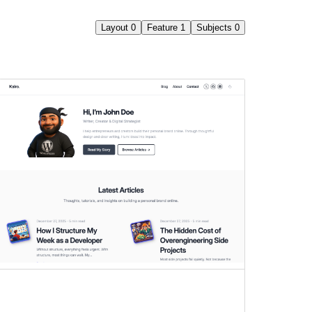
Layout
0
Feature
1
Subjects
0