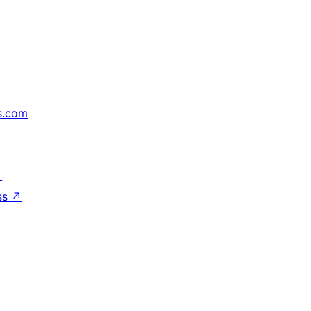
s.com
↗
ss
↗