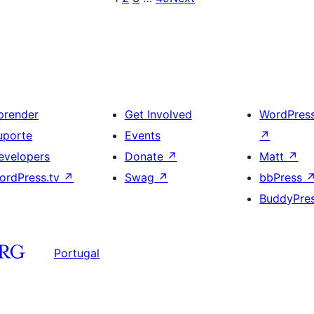
prender
Get Involved
WordPres
uporte
Events
↗
evelopers
Donate
↗
Matt
↗
ordPress.tv
↗
Swag
↗
bbPress
BuddyPre
Portugal