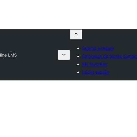
Submit a theme
line LMS
Empresas de temas comerc
My favorites
Iniciar sessão