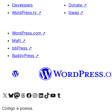
Developers
Donate
↗
WordPress.tv
↗
Swag
↗
WordPress.com
↗
Matt
↗
bbPress
↗
BuddyPress
↗
Visite a nossa conta X (antigo Twitter)
Visit our Bluesky account
Visit our Mastodon account
Visit our Threads account
Visite a nossa página do Facebook
Visite a nossa conta no Instagram
Visite a nossa conta no LinkedIn
Visit our TikTok account
Visit our YouTube channel
Visit our Tumblr account
Código é poesia.