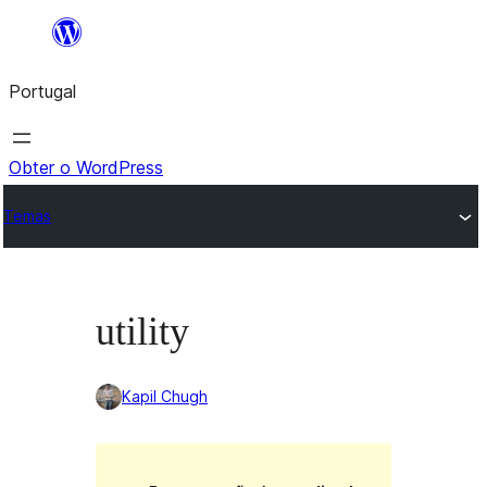
Saltar
para
Portugal
o
conteúdo
Obter o WordPress
Temas
utility
Kapil Chugh