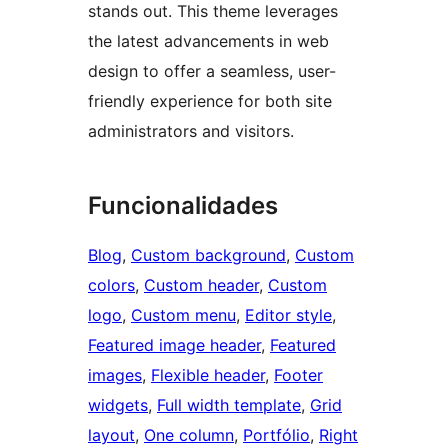
stands out. This theme leverages
the latest advancements in web
design to offer a seamless, user-
friendly experience for both site
administrators and visitors.
Funcionalidades
Blog
, 
Custom background
, 
Custom
colors
, 
Custom header
, 
Custom
logo
, 
Custom menu
, 
Editor style
, 
Featured image header
, 
Featured
images
, 
Flexible header
, 
Footer
widgets
, 
Full width template
, 
Grid
layout
, 
One column
, 
Portfólio
, 
Right