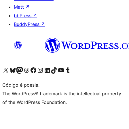
Matt
↗
bbPress
↗
BuddyPress
↗
Visite a nossa conta X (antigo Twitter)
Visit our Bluesky account
Visit our Mastodon account
Visit our Threads account
Visite a nossa página do Facebook
Visite a nossa conta no Instagram
Visite a nossa conta no LinkedIn
Visit our TikTok account
Visit our YouTube channel
Visit our Tumblr account
Código é poesia.
The WordPress® trademark is the intellectual property
of the WordPress Foundation.