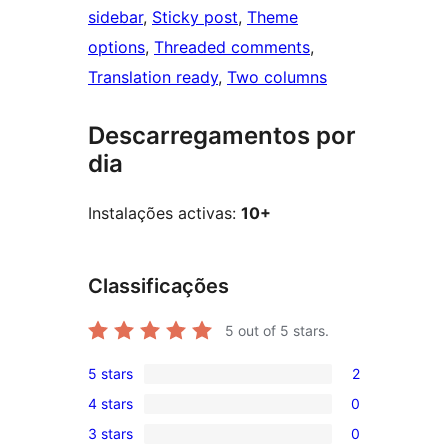
sidebar
, 
Sticky post
, 
Theme
options
, 
Threaded comments
, 
Translation ready
, 
Two columns
Descarregamentos por
dia
Instalações activas:
10+
Classificações
5
out of 5 stars.
5 stars
2
2
4 stars
0
5-
0
3 stars
0
star
4-
0