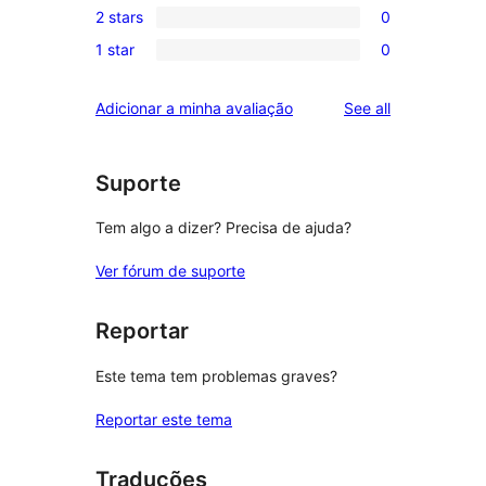
reviews
2 stars
0
star
3-
0
reviews
1 star
0
star
2-
0
reviews
star
1-
reviews
Adicionar a minha avaliação
See all
reviews
star
reviews
Suporte
Tem algo a dizer? Precisa de ajuda?
Ver fórum de suporte
Reportar
Este tema tem problemas graves?
Reportar este tema
Traduções