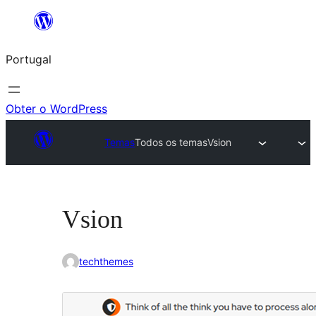
Saltar
para
Portugal
o
conteúdo
Obter o WordPress
Temas
Todos os temas
Vsion
Vsion
techthemes