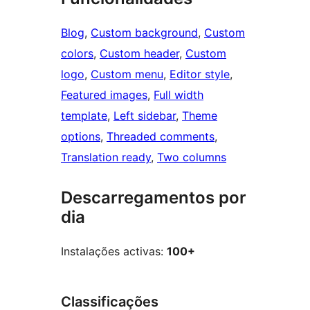
Blog
, 
Custom background
, 
Custom
colors
, 
Custom header
, 
Custom
logo
, 
Custom menu
, 
Editor style
, 
Featured images
, 
Full width
template
, 
Left sidebar
, 
Theme
options
, 
Threaded comments
, 
Translation ready
, 
Two columns
Descarregamentos por
dia
Instalações activas:
100+
Classificações