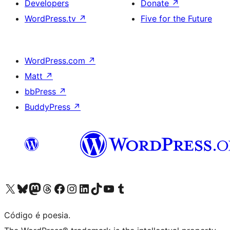
Developers
Donate
↗
WordPress.tv
↗
Five for the Future
WordPress.com
↗
Matt
↗
bbPress
↗
BuddyPress
↗
Visite a nossa conta X (antigo Twitter)
Visit our Bluesky account
Visit our Mastodon account
Visit our Threads account
Visite a nossa página do Facebook
Visite a nossa conta no Instagram
Visite a nossa conta no LinkedIn
Visit our TikTok account
Visit our YouTube channel
Visit our Tumblr account
Código é poesia.