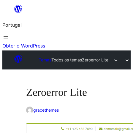
Saltar
para
Portugal
o
conteúdo
Obter o WordPress
Temas
Todos os temas
Zeroerror Lite
Zeroerror Lite
gracethemes