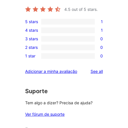
4.5
out of 5 stars.
5 stars
1
1
4 stars
1
5-
1
3 stars
0
star
4-
0
review
2 stars
0
star
3-
0
review
1 star
0
star
2-
0
reviews
star
1-
reviews
Adicionar a minha avaliação
See all
reviews
star
reviews
Suporte
Tem algo a dizer? Precisa de ajuda?
Ver fórum de suporte