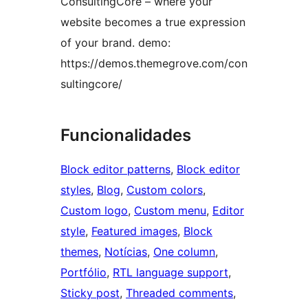
ConsultingCore – where your
website becomes a true expression
of your brand. demo:
https://demos.themegrove.com/con
sultingcore/
Funcionalidades
Block editor patterns
, 
Block editor
styles
, 
Blog
, 
Custom colors
, 
Custom logo
, 
Custom menu
, 
Editor
style
, 
Featured images
, 
Block
themes
, 
Notícias
, 
One column
, 
Portfólio
, 
RTL language support
, 
Sticky post
, 
Threaded comments
, 