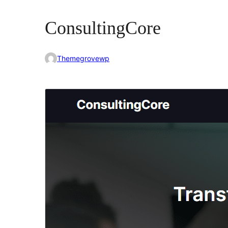
ConsultingCore
Themegrovewp