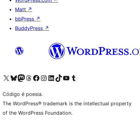
WordPress.com
↗
Matt
↗
bbPress
↗
BuddyPress
↗
Visite a nossa conta X (antigo Twitter)
Visit our Bluesky account
Visit our Mastodon account
Visit our Threads account
Visite a nossa página do Facebook
Visite a nossa conta no Instagram
Visite a nossa conta no LinkedIn
Visit our TikTok account
Visit our YouTube channel
Visit our Tumblr account
Código é poesia.
The WordPress® trademark is the intellectual property
of the WordPress Foundation.