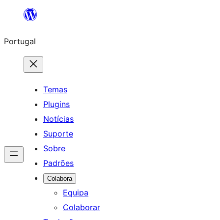
Saltar
para
Portugal
o
conteúdo
Temas
Plugins
Notícias
Suporte
Sobre
Padrões
Colabora
Equipa
Colaborar