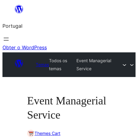
Saltar
para
Portugal
o
conteúdo
Obter o WordPress
Todos os
Event Managerial
Temas
temas
Service
Event Managerial
Service
Themes Cart