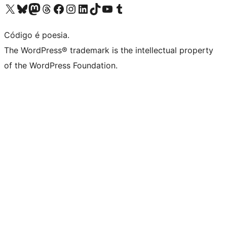
Visite a nossa conta X (antigo Twitter)
Visit our Bluesky account
Visit our Mastodon account
Visit our Threads account
Visite a nossa página do Facebook
Visite a nossa conta no Instagram
Visite a nossa conta no LinkedIn
Visit our TikTok account
Visit our YouTube channel
Visit our Tumblr account
Código é poesia.
The WordPress® trademark is the intellectual property
of the WordPress Foundation.