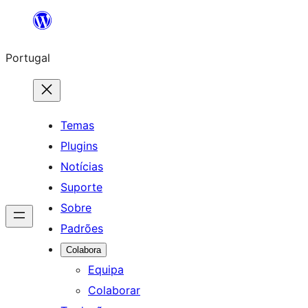
Saltar
para
Portugal
o
conteúdo
Temas
Plugins
Notícias
Suporte
Sobre
Padrões
Colabora
Equipa
Colaborar