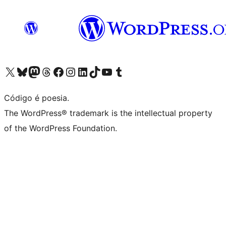
Visite a nossa conta X (antigo Twitter)
Visit our Bluesky account
Visit our Mastodon account
Visit our Threads account
Visite a nossa página do Facebook
Visite a nossa conta no Instagram
Visite a nossa conta no LinkedIn
Visit our TikTok account
Visit our YouTube channel
Visit our Tumblr account
Código é poesia.
The WordPress® trademark is the intellectual property
of the WordPress Foundation.